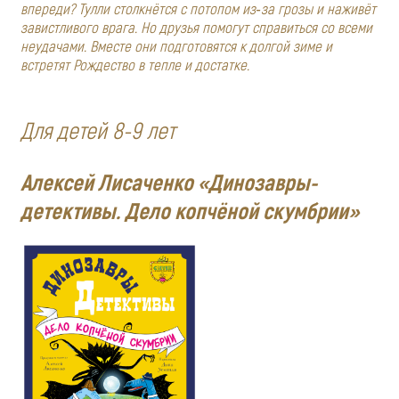
впереди? Тулли столкнётся с потопом из‑за грозы и наживёт
завистливого врага. Но друзья помогут справиться со всеми
неудачами. Вместе они подготовятся к долгой зиме и
встретят Рождество в тепле и достатке.
Для детей 8-9 лет
Алексей Лисаченко «Динозавры-
детективы. Дело копчёной скумбрии»