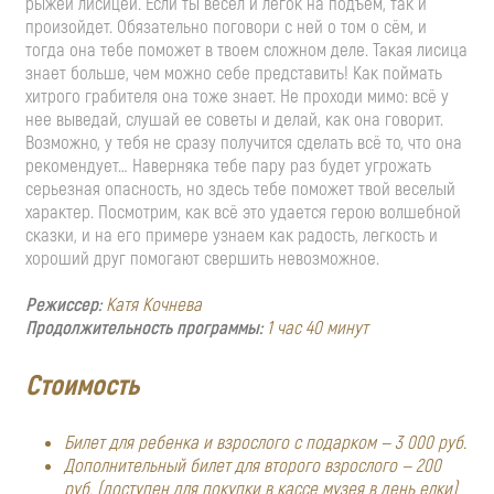
рыжей лисицей. Если ты весел и легок на подъем, так и
произойдет. Обязательно поговори с ней о том о сём, и
тогда она тебе поможет в твоем сложном деле. Такая лисица
знает больше, чем можно себе представить! Как поймать
хитрого грабителя она тоже знает. Не проходи мимо: всё у
нее выведай, слушай ее советы и делай, как она говорит.
Возможно, у тебя не сразу получится сделать всё то, что она
рекомендует… Наверняка тебе пару раз будет угрожать
серьезная опасность, но здесь тебе поможет твой веселый
характер. Посмотрим, как всё это удается герою волшебной
сказки, и на его примере узнаем как радость, легкость и
хороший друг помогают свершить невозможное.
Режиссер:
Катя Кочнева
Продолжительность программы:
1 час 40 минут
Стоимость
Билет для ребенка и взрослого с подарком — 3 000 руб.
Дополнительный билет для второго взрослого — 200
руб. (доступен для покупки в кассе музея в день елки)