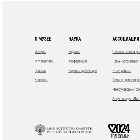
О МУЗЕЕ
НАУКА
АССОЦИАЦИЯ 
История
Издания
Членство в Ассоциа
In memoriam
Конференции
Планы Ассоциации
Проекты
Научные публикации
Итоги работы
Контакты
Семинар директоров
Международный фор
Энциклопедия «Лит