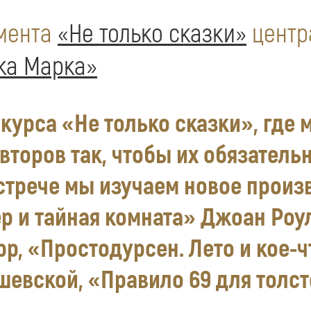
емента
«Не только сказки»
центр
ка Марка»
курса «Не только сказки», где 
торов так, чтобы их обязатель
стрече мы изучаем новое произ
ер и тайная комната» Джоан Роул
, «Простодурсен. Лето и кое-ч
шевской, «Правило 69 для толс