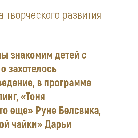
а творческого развития
мы знакомим детей с
но захотелось
ведение, в программе
инг, «Тоня
то еще» Руне Белсвика,
той чайки» Дарьи