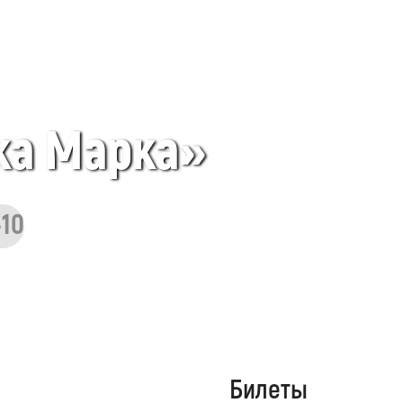
ка Марка»
-10
Билеты