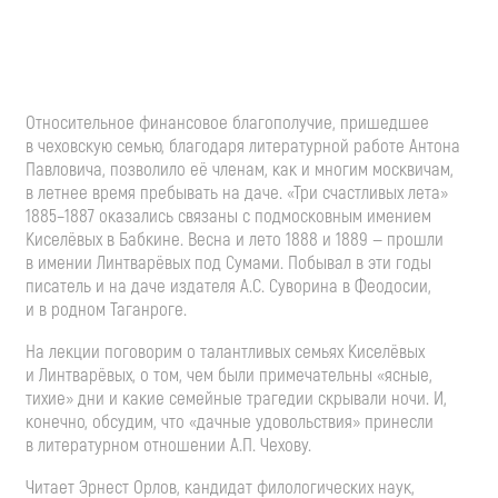
Относительное финансовое благополучие, пришедшее
в чеховскую семью, благодаря литературной работе Антона
Павловича, позволило её членам, как и многим москвичам,
в летнее время пребывать на даче. «Три счастливых лета»
1885–1887 оказались связаны с подмосковным имением
Киселёвых в Бабкине. Весна и лето 1888 и 1889 — прошли
в имении Линтварёвых под Сумами. Побывал в эти годы
писатель и на даче издателя
А.С. Суворина
в Феодосии,
и в родном Таганроге.
На лекции поговорим о талантливых семьях Киселёвых
и Линтварёвых, о том, чем были примечательны «ясные,
тихие» дни и какие семейные трагедии скрывали ночи. И,
конечно, обсудим, что «дачные удовольствия» принесли
в литературном отношении
А.П. Чехову
.
Читает Эрнест Орлов, кандидат филологических наук,