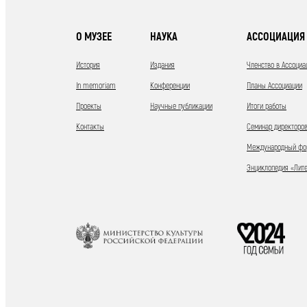
О МУЗЕЕ
НАУКА
АССОЦИАЦИЯ 
История
Издания
Членство в Ассоциа
In memoriam
Конференции
Планы Ассоциации
Проекты
Научные публикации
Итоги работы
Контакты
Семинар директоров
Международный фор
Энциклопедия «Лит