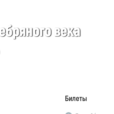
ебряного века
Билеты