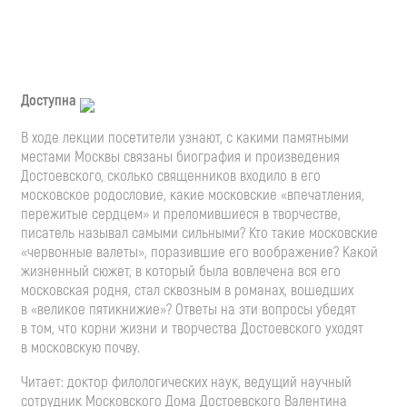
Доступна
В ходе лекции посетители узнают, с какими памятными
местами Москвы связаны биография и произведения
Достоевского, сколько священников входило в его
московское родословие, какие московские «впечатления,
пережитые сердцем» и преломившиеся в творчестве,
писатель называл самыми сильными? Кто такие московские
«червонные валеты», поразившие его воображение? Какой
жизненный сюжет, в который была вовлечена вся его
московская родня, стал сквозным в романах, вошедших
в «великое пятикнижие»? Ответы на эти вопросы убедят
в том, что корни жизни и творчества Достоевского уходят
в московскую почву.
Читает: доктор филологических наук, ведущий научный
сотрудник Московского Дома Достоевского Валентина