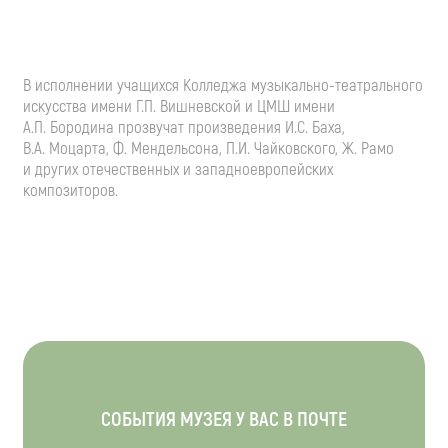
В исполнении учащихся Колледжа
музыкально-театрального
искусства имени
Г.П. Вишневской
и ЦМШ имени
А.П. Бородина
прозвучат произведения
И.С. Баха
,
В.А. Моцарта
, Ф. Мендельсона,
П.И. Чайковского
, Ж. Рамо
и других отечественных и западноевропейских
композиторов.
СОБЫТИЯ МУЗЕЯ У ВАС В ПОЧТЕ