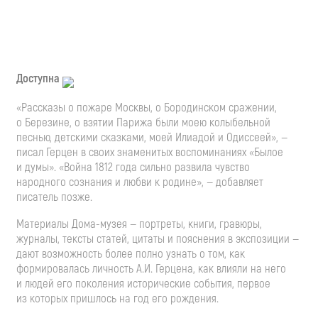
Доступна
«Рассказы о пожаре Москвы, о Бородинском сражении,
о Березине, о взятии Парижа были моею колыбельной
песнью, детскими сказками, моей Илиадой и Одиссеей», —
писал Герцен в своих знаменитых воспоминаниях «Былое
и думы». «Война 1812 года сильно развила чувство
народного сознания и любви к родине», — добавляет
писатель позже.
Материалы
Дома-музея
— портреты, книги, гравюры,
журналы, тексты статей, цитаты и пояснения в экспозиции —
дают возможность более полно узнать о том, как
формировалась личность
А.И. Герцена
, как влияли на него
и людей его поколения исторические события, первое
из которых пришлось на год его рождения.