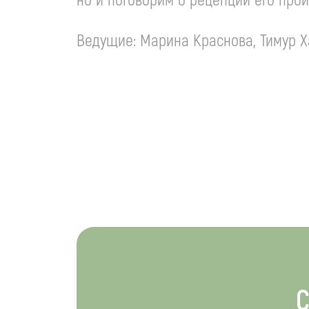
но и поговорим о рецепции его прои
Ведущие: Марина Краснова, Тимур Х
С