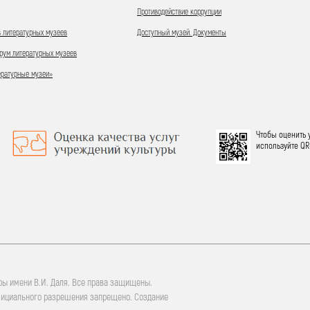
Противодействие коррупции
 литературных музеев
Доступный музей. Документы
ум литературных музеев
ературные музеи»
Чтобы оценить 
используйте QR
ры имени В.И. Даля. Все права защищены.
фициального разрешения запрещено. Создание