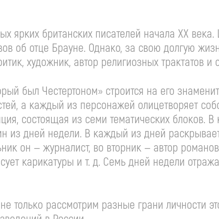
мых ярких британских писателей начала ХХ века.
вов об отце Брауне. Однако, за свою долгую жиз
 критик, художник, автор религиозных трактатов 
орый был Честертоном» строится на его знамени
астей, а каждый из персонажей олицетворяет соб
ция, состоящая из семи тематических блоков. В
н из дней недели. В каждый из дней раскрывает
ьник он — журналист, во вторник — автор романов
исует карикатуры и т. д. Семь дней недели отра
не только рассмотрим разные грани личности это