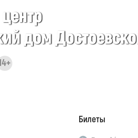
центр
ий дом Достоевско
14+
Билеты