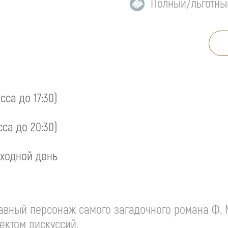
Полный/льготны
асса до 17:30)
сса до 20:30)
ходной день
вный персонаж самого загадочного романа Ф. М
ектом дискуссий.