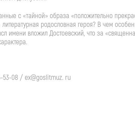
анные с «тайной» образа «положительно прекра
а литературная родословная героя? В чем особен
сл имени вложил Достоевский, что за «священн
характера.
5-53-08 / ex@goslitmuz. ru