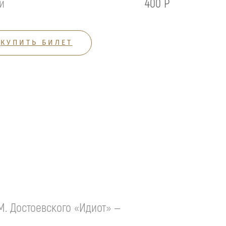
й
400 Р
КУПИТЬ БИЛЕТ
. Достоевского «Идиот» —