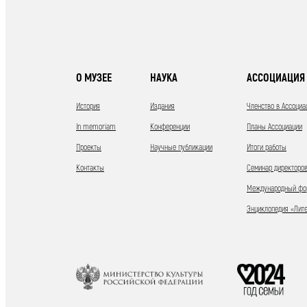
О МУЗЕЕ
НАУКА
АССОЦИАЦИЯ 
История
Издания
Членство в Ассоциа
In memoriam
Конференции
Планы Ассоциации
Проекты
Научные публикации
Итоги работы
Контакты
Семинар директоров
Международный фор
Энциклопедия «Лит