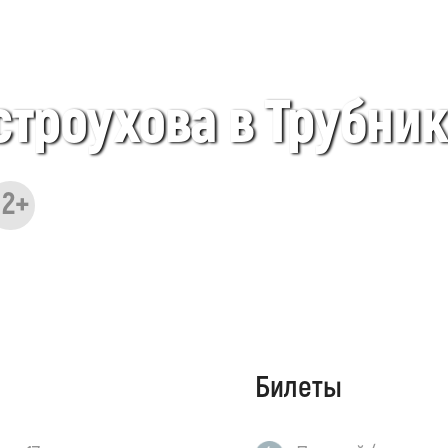
строухова в Трубни
12+
Билеты