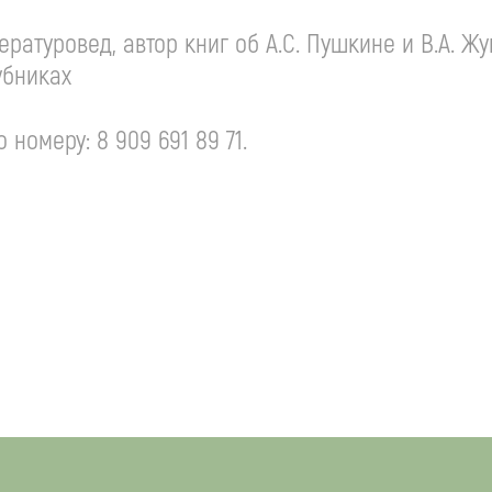
тературовед, автор книг об
А.С. Пушкине
и
В.А. Ж
убниках
номеру: 8 909 691 89 71.