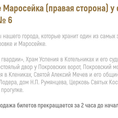
е Маросейка (правая сторона) у
№ 6
ны нашего города, которые хранит один из самых
ровке и Маросейке.
гвардии», Храм Успения в Котельниках и его суд
остоялый двор у Покровских ворот, Покровский м
я в Клениках, Святой Алексий Мечев и его общи
 Лодера, дом
Н.П. Румянцева
, Церковь Святых Ко
 прогулке.
одажа билетов прекращается за 2 часа до нача