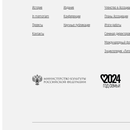
История
Издания
Членство в Ассоциа
In memoriam
Конференции
Планы Ассоциации
Проекты
Научные публикации
Итоги работы
Контакты
Семинар директоров
Международный фор
Энциклопедия «Лит