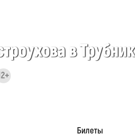
строухова в Трубни
12+
Билеты