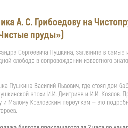
ника
А. С. Грибоедову
на Чистопр
«Чистые пруды»)
сандра Сергеевича Пушкина, загляните в самые и
дной слободе в сопровождении известного знато
шка Пушкина Василий Львович, где стоял дом б
 пушкинской эпохи
И.И. Дмитриев
и
И.И. Козлов
. 
 и Малому Козловским переулкам — это подроб
героев.
одажа билетов прекращается за 2 часа до нача