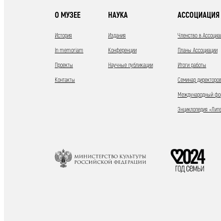
О МУЗЕЕ
НАУКА
АССОЦИАЦИЯ 
История
Издания
Членство в Ассоциа
In memoriam
Конференции
Планы Ассоциации
Проекты
Научные публикации
Итоги работы
Контакты
Семинар директоров
Международный фор
Энциклопедия «Лит