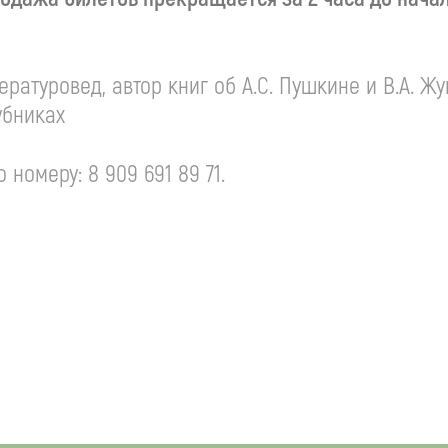
тературовед, автор книг об
А.С. Пушкине
и
В.А. Ж
убниках
номеру: 8 909 691 89 71.