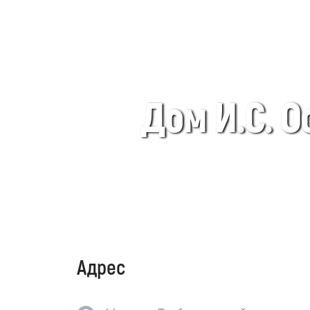
Дом И.С. О
Адрес