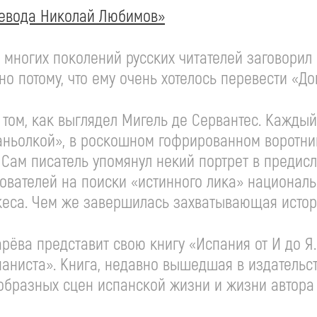
ревода Николай Любимов»
многих поколений русских читателей заговорил С
 потому, что ему очень хотелось перевести «До
 том, как выглядел Мигель де Сервантес. Каждый
ньолкой», в роскошном гофрированном воротник
Сам писатель упомянул некий портрет в предис
ователей на поиски «истинного лика» национальн
кеса. Чем же завершилась захватывающая истор
арёва представит свою книгу «Испания от И до Я
паниста». Книга, недавно вышедшая в издательс
образных сцен испанской жизни и жизни автора