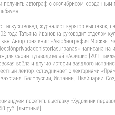
и получить автограф с экслибрисом, созданным 
льбаума.
ст
, искусствовед, журналист, куратор выставок, л
002 года Татьяна Ивановна руководит отделом ку
скве. Автор трех книг: «Автобиография Москвы, 
olecciónprivadadehistoriasurbanas» написана на
ид» для серии путеводителей «Афиши» (2011, так
овская вобла и другие истории заядлого испанист
естный лектор, сотрудничает с лекториями «Пря
азахстане, Белоруссии, Испании, Швейцарии. Соз
омендуем посетить выставку «Художник перево
50 руб. (льготный).