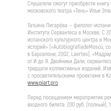
Слушатели смогут приобрести книгу 
московского театра «Тень» Ильи Эпе
Татьяна Пигарёва —
филолог-испани
Института Сервантеса в Москве. С 2
испанского культурного центра в Мо
историй» («AutobiografíadeMoscú, c
в Барселоне, 2002, Laertes), «Мадр
от И до Я. Двойники Дали, сервантес
тридцати коллективных изданий. Изв
c просветительскими проектами в К
www.piart.pro
.
Перед посещением мероприятия рек
входного билета: 200 руб. (полный), 1