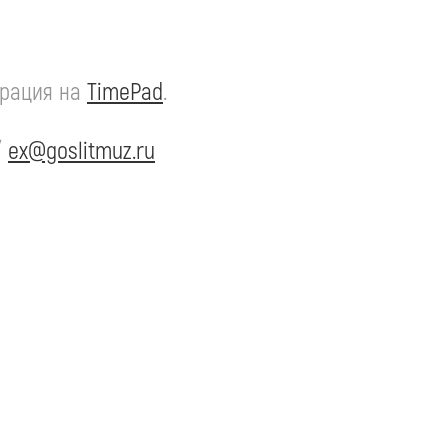
трация на
TimePad
.
/
ex@goslitmuz.ru