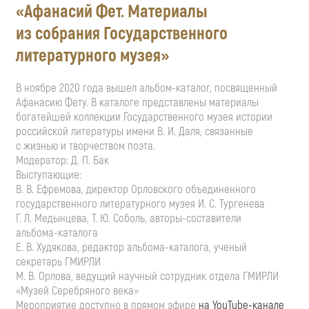
«Афанасий Фет. Материалы
из собрания Государственного
литературного музея»
В ноябре 2020 года вышел
альбом-каталог
, посвященный
Афанасию Фету. В каталоге представлены материалы
богатейшей коллекции Государственного музея истории
российской литературы имени
В. И. Даля
, связанные
с жизнью и творчеством поэта.
Модератор:
Д. П. Бак
Выступающие:
В. В. Ефремова
, директор Орловского объединенного
государственного литературного музея
И. С. Тургенева
Г. Л. Медынцева
,
Т. Ю. Соболь
,
авторы-составители
альбома-каталога
Е. В. Худякова
, редактор
альбома-каталога
, ученый
секретарь ГМИРЛИ
М. В. Орлова
, ведущий научный сотрудник отдела ГМИРЛИ
«Музей Серебряного века»
Мероприятие доступно в прямом эфире
на
YouTube-канале