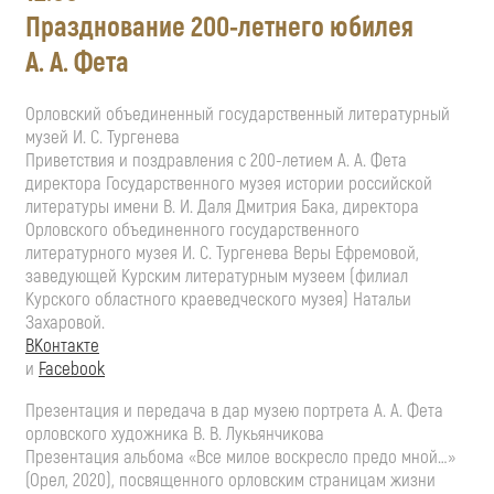
Празднование
200-летнего
юбилея
А. А. Фета
Орловский объединенный государственный литературный
музей
И. С. Тургенева
Приветствия и поздравления с
200-летием
А. А. Фета
директора Государственного музея истории российской
литературы имени
В. И. Даля
Дмитрия Бака, директора
Орловского объединенного государственного
литературного музея
И. С. Тургенева
Веры Ефремовой,
заведующей Курским литературным музеем (филиал
Курского областного краеведческого музея) Натальи
Захаровой.
ВКонтакте
и
Facebook
Презентация и передача в дар музею портрета
А. А. Фета
орловского художника
В. В. Лукьянчикова
Презентация альбома «Все милое воскресло предо мной…»
(Орел, 2020), посвященного орловским страницам жизни