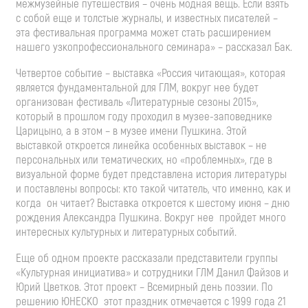
межмузейные путешествия – очень модная вещь. Если взять
с собой еще и толстые журналы, и известных писателей –
эта фестивальная программа может стать расширением
нашего узкопрофессионального семинара» – рассказал Бак.
Четвертое событие – выставка «Россия читающая», которая
является фундаментальной для ГЛМ, вокруг нее будет
организован фестиваль «Литературные сезоны 2015»,
который в прошлом году проходил в музее-заповеднике
Царицыно, а в этом – в музее имени Пушкина. Этой
выставкой откроется линейка особенных выставок – не
персональных или тематических, но «проблемных», где в
визуальной форме будет представлена история литературы
и поставлены вопросы: кто такой читатель, что именно, как и
когда он читает? Выставка откроется к шестому июня – дню
рождения Александра Пушкина. Вокруг нее пройдет много
интересных культурных и литературных событий.
Еще об одном проекте рассказали представители группы
«Культурная инициатива» и сотрудники ГЛМ Данил Файзов и
Юрий Цветков. Этот проект – Всемирный день поэзии. По
решению ЮНЕСКО этот праздник отмечается с 1999 года 21