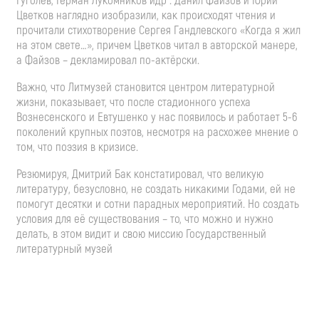
Гуголев, Герман Лукомников идр . Данил Файзов и Юрий
Цветков наглядно изобразили, как происходят чтения и
прочитали стихотворение Сергея Гандлевского «Когда я жил
на этом свете…», причем Цветков читал в авторской манере,
а Файзов – декламировал по-актёрски.
Важно, что Литмузей становится центром литературной
жизни, показывает, что после стадионного успеха
Вознесенского и Евтушенко у нас появилось и работает 5-6
поколений крупных поэтов, несмотря на расхожее мнение о
том, что поэзия в кризисе.
Резюмируя, Дмитрий Бак констатировал, что великую
литературу, безусловно, не создать никакими Годами, ей не
помогут десятки и сотни парадных мероприятий. Но создать
условия для её существования – то, что можно и нужно
делать, в этом видит и свою миссию Государственный
литературный музей