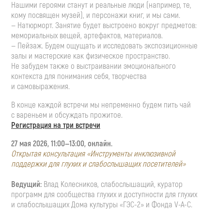
Нашими героями станут и реальные люди (например, те,
кому посвящен музей), и персонажи книг, и мы сами.
— Натюрморт. Занятие будет выстроено вокруг предметов:
мемориальных вещей, артефактов, материалов.
— Пейзаж. Будем ощущать и исследовать экспозиционные
залы и мастерские как физическое пространство.
Не забудем также о выстраивании эмоционального
контекста для понимания себя, творчества
и самовыражения.
В конце каждой встречи мы непременно будем пить чай
с вареньем и обсуждать прожитое.
Регистрация на три встречи
27 мая 2026,
11:00—13:00
, онлайн.
Открытая консультация «Инструменты инклюзивной
поддержки для глухих и слабослышащих посетителей»
Ведущий:
Влад Колесников, слабослышащий, куратор
программ для сообщества глухих и доступности для глухих
и слабослышащих Дома культуры
«ГЭС-2»
и Фонда
V-A-C
.