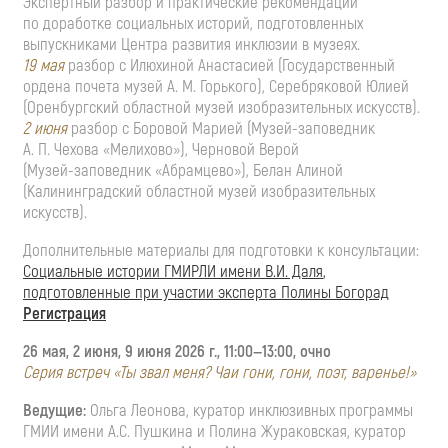
Экспертный разбор и практические рекомендации
по доработке социальных историй, подготовленных
выпускниками Центра развития инклюзии в музеях.
19 мая
разбор с Илюхиной Анастасией (Государственный
ордена почета музей
А. М. Горького
), Серебряковой Юлией
(Оренбургский областной музей изобразительных искусств).
2 июня
разбор с Боровой Марией (
Музей-заповедник
А. П. Чехова
«Мелихово»), Черновой Верой
(
Музей-заповедник
«Абрамцево»), Белан Алиной
(Калининградский областной музей изобразительных
искусств).
Дополнительные материалы для подготовки к консультации:
Социальные истории ГМИРЛИ имени
В.И. Даля
,
подготовленные при участии эксперта Полины Богорад
Регистрация
26 мая, 2 июня, 9 июня 2026 г.,
11:00—13:00
, очно
Серия встреч «Ты звал меня? Чаи гони, гони, поэт, варенье!»
Ведущие:
Ольга Леонова, куратор инклюзивных программы
ГМИИ имени
А.С. Пушкина
и Полина Жураковская, куратор