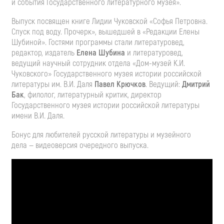
и события Государственного литературного музея».
Выпуск посвящен книге Лидии Чуковской «Софья Петровна.
Спуск под воду. Прочерк», вышедшей в «Редакции Елены
Шубиной». Гостями программы стали литературовед,
редактор, издатель
Елена Шубина
и литературовед,
ведущий научный сотрудник отдела «Дом-музей К.И.
Чуковского» Государственного музея истории российской
литературы им. В.И. Даля
Павел Крючков
. Ведущий:
Дмитрий
Бак
, филолог, литературный критик, директор
Государственного музея истории российской литературы
имени В.И. Даля.
Бонус для любителей русской литературы и музейного
дела — видеоверсия очередного выпуска.