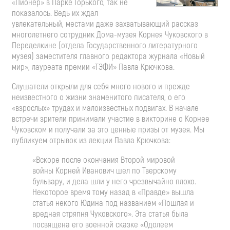
«Пионер» в Парке Горького, так не
показалось. Ведь их ждал
увлекательный, местами даже захватывающий рассказ
многолетнего сотрудник Дома-музея Корнея Чуковского в
Переделкине (отдела Государственного литературного
музея) заместителя главного редактора журнала «Новый
мир», лауреата премии «ТЭФИ» Павла Крючкова.
Слушатели открыли для себя много нового и прежде
неизвестного о жизни знаменитого писателя, о его
«взрослых» трудах и малоизвестных подвигах. В начале
встречи зрители принимали участие в викторине о Корнее
Чуковском и получали за это ценные призы от музея. Мы
публикуем отрывок из лекции Павла Крючкова:
«Вскоре после окончания Второй мировой
войны Корней Иванович шел по Тверскому
бульвару, и дела шли у него чрезвычайно плохо.
Некоторое время тому назад в «Правде» вышла
статья некого Юдина под названием «Пошлая и
вредная стряпня Чуковского». Эта статья была
посвящена его военной сказке «Одолеем