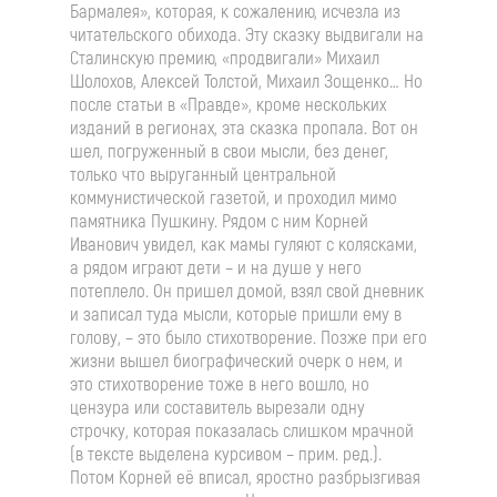
Бармалея», которая, к сожалению, исчезла из
читательского обихода. Эту сказку выдвигали на
Сталинскую премию, «продвигали» Михаил
Шолохов, Алексей Толстой, Михаил Зощенко… Но
после статьи в «Правде», кроме нескольких
изданий в регионах, эта сказка пропала. Вот он
шел, погруженный в свои мысли, без денег,
только что выруганный центральной
коммунистической газетой, и проходил мимо
памятника Пушкину. Рядом с ним Корней
Иванович увидел, как мамы гуляют с колясками,
а рядом играют дети – и на душе у него
потеплело. Он пришел домой, взял свой дневник
и записал туда мысли, которые пришли ему в
голову, – это было стихотворение. Позже при его
жизни вышел биографический очерк о нем, и
это стихотворение тоже в него вошло, но
цензура или составитель вырезали одну
строчку, которая показалась слишком мрачной
(в тексте выделена курсивом – прим. ред.).
Потом Корней её вписал, яростно разбрызгивая