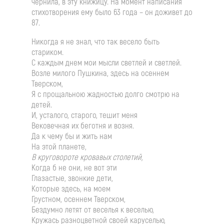
чернила, в эту книжицу. На момент написания
стихотворения ему было 63 года – он доживет до
87.
Никогда я не знал, что так весело быть
стариком.
С каждым днем мои мысли светлей и светлей.
Возле милого Пушкина, здесь на осеннем
Тверском,
Я с прощальною жадностью долго смотрю на
детей.
И, усталого, старого, тешит меня
Вековечная их беготня и возня.
Да к чему бы и жить нам
На этой планете,
В круговороте кровавых столетий,
Когда б не они, не вот эти
Глазастые, звонкие дети,
Которые здесь, на моем
Грустном, осеннем Тверском,
Бездумно летят от веселья к веселью,
Кружась разноцветной своей каруселью,