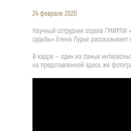
24 февраля 2020
Научный сотрудник отдела ГМИРЛИ
судьбы» Елена Лурье рассказывает 
В кадре — один из самых интересных
на представленной здесь же фотогра