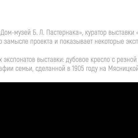
«Дом-музей
Б. Л. Пастернака»
, куратор выставки
о замысле проекта и показывает некоторые экс
 экспонатов выставки: дубовое кресло с резной
фии семьи, сделанной в 1905 году на Мясницкой