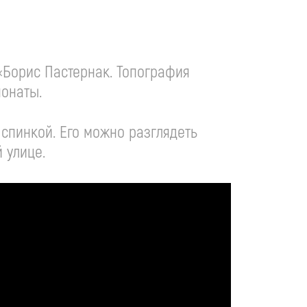
 «Борис Пастернак. Топография
понаты.
 спинкой. Его можно разглядеть
 улице.