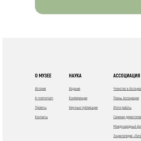
О МУЗЕЕ
НАУКА
АССОЦИАЦИЯ 
История
Издания
Членство в Ассоциа
In memoriam
Конференции
Планы Ассоциации
Проекты
Научные публикации
Итоги работы
Контакты
Семинар директоров
Международный фор
Энциклопедия «Лит