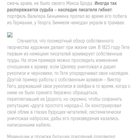
сжечь архив, не было своего Макса Брода.
Иногда так
распоряжается судьба – наследие писателя гибнет
:
портфель Вальтера Беньямина пропал во время его побега
из Германии, у Георга Зиммеля чемодан украли в трамвае.
Случается, что посмертный обзор собственного
творчества художник делает при жизни сам. В 1823 году Гете
первым из немецких писателей архивирует собственные
труды. На этом примере можно проследить изменение
отношения к архиву: если Шиллер уничтожал и дарил
рукописи и черновики, то Гете упорядочивал свое наследие.
Другой пример работы с собственным архивом – Виктор
Гюго, державший свои рукописи в сейфах в то время, когда с
ними не было принято бережно обращаться,
переплетавший их (дорого, но скромно, чтобы сохранить
репутацию «друга простого народа»). Он конструировал
свой облик в глазах будущих читателей, систематически
уничтожая наброски, дабы его произведения казались
написанными набело.
Махинации и происки будущих поколений предвидел