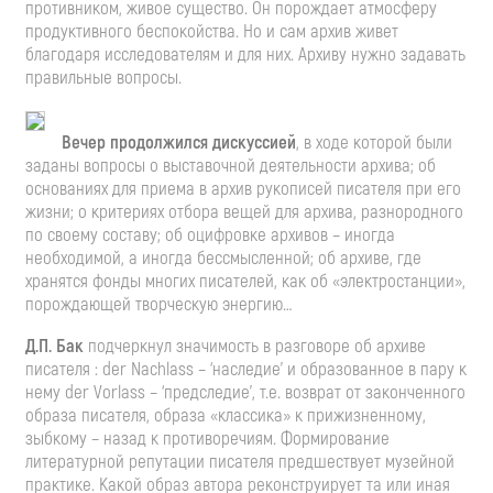
противником, живое существо. Он порождает атмосферу
продуктивного беспокойства. Но и сам архив живет
благодаря исследователям и для них. Архиву нужно задавать
правильные вопросы.
Вечер продолжился дискуссией
, в ходе которой были
заданы вопросы о выставочной деятельности архива; об
основаниях для приема в архив рукописей писателя при его
жизни; о критериях отбора вещей для архива, разнородного
по своему составу; об оцифровке архивов – иногда
необходимой, а иногда бессмысленной; об архиве, где
хранятся фонды многих писателей, как об «электростанции»,
порождающей творческую энергию…
Д.П. Бак
подчеркнул значимость в разговоре об архиве
писателя : der Nachlass – ‘наследие’ и образованное в пару к
нему der Vorlass – ‘предследие’, т.е. возврат от законченного
образа писателя, образа «классика» к прижизненному,
зыбкому – назад к противоречиям. Формирование
литературной репутации писателя предшествует музейной
практике. Какой образ автора реконструирует та или иная