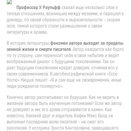
Профессор У. Раульфф
сказал еще несколько слов о
теплых отношениях, возникших между музеями, и перешел к
докладу, по своей образности и выразительности – скорее
эссе, темой которого стали размышления о связи
литературы и архива.
В истории литературы
феномен автора выходит за пределы
земной жизни и смерти писателя
. Автор находится как будто
по ту сторону, сам переносит себя в свое небытие и ведет
воображаемый диалог с будущими поколениями. Так он
дает будущим поколениям кредит доверия, отнимая его у
своих современников. В автобиографической книге «Ecce
Homo» Ницше пишет: «Я и сам еще не своевременен, иные
люди рождаются посмертно».
Конечно, автор рассчитывает на будущее. Как не верить в
желание автора быть изученным потомками? Если же автор
не доверяет и им, его архив отправляется в камин. Как
известно, близкий друг и издатель Кафки Макс Брод не
выполнил последнюю волю писателя – не сжег его
рукописей. У историка Эрнста Канторовича, завещавшего