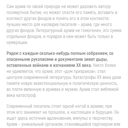
Сам архив по своей природе не может даровать автору
посмертное бытие, но может спасти его память, вставить в
контекст других фондов и понять его в этом контексте:
лучшее место для наследия писателя – архив, где много
других фондов. Литературный архив не гомогенен, это сумма
отдельных фондов, и порядок в нем может быть только в
нумерации.
Рядом с каждым сколько-нибудь полным собранием, со
спасенными рукописями и документами зияют дыры,
оставленные войнами и изгнаниями
XX
века.
Никто более
не удивляется, что архив, этот «дом призраков», стал
центром современной литературы. Катастрофы XX века дали
памяти новую экзистенциальную и политическую ценность,
во плоти явленную в архивах и музеях. Архив стал эмблемой
века катастроф.
Современный писатель стоит одной ногой в архиве; при
этом его занимает не прошлое, а настоящее и будущее. Он
ищет здесь источник вдохновения, импульс к творчеству.
Архив – уникальный организм, становящийся партнером или