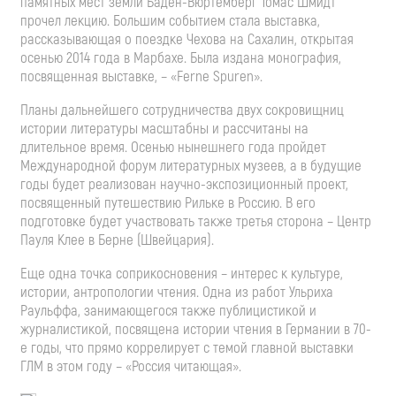
памятных мест земли Баден-Вюртемберг Томас Шмидт
прочел лекцию. Большим событием стала выставка,
рассказывающая о поездке Чехова на Сахалин, открытая
осенью 2014 года в Марбахе. Была издана монография,
посвященная выставке, – «Ferne Spuren».
Планы дальнейшего сотрудничества двух сокровищниц
истории литературы масштабны и рассчитаны на
длительное время. Осенью нынешнего года пройдет
Международной форум литературных музеев, а в будущие
годы будет реализован научно-экспозиционный проект,
посвященный путешествию Рильке в Россию. В его
подготовке будет участвовать также третья сторона – Центр
Пауля Клее в Берне (Швейцария).
Еще одна точка соприкосновения – интерес к культуре,
истории, антропологии чтения. Одна из работ Ульриха
Раульффа, занимающегося также публицистикой и
журналистикой, посвящена истории чтения в Германии в 70-
е годы, что прямо коррелирует с темой главной выставки
ГЛМ в этом году – «Россия читающая».