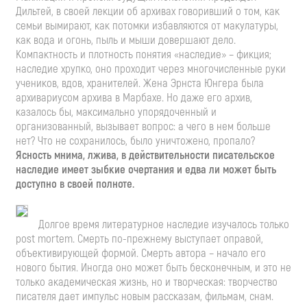
Дильтей, в своей лекции об архивах говоривший о том, как
семьи вымирают, как потомки избавляются от макулатуры,
как вода и огонь, пыль и мыши довершают дело.
Компактность и плотность понятия «наследие» – фикция;
наследие хрупко, оно проходит через многочисленные руки
учеников, вдов, хранителей. Жена Эрнста Юнгера была
архивариусом архива в Марбахе. Но даже его архив,
казалось бы, максимально упорядоченный и
организованный, вызывает вопрос: а чего в нем больше
нет? Что не сохранилось, было уничтожено, пропало?
Ясность мнима, лжива, в действительности писательское
наследие имеет зыбкие очертания и едва ли может быть
доступно в своей полноте.
Долгое время литературное наследие изучалось только
post mortem. Смерть по-прежнему выступает оправой,
объективирующей формой. Смерть автора – начало его
нового бытия. Иногда оно может быть бесконечным, и это не
только академическая жизнь, но и творческая: творчество
писателя дает импульс новым рассказам, фильмам, снам.