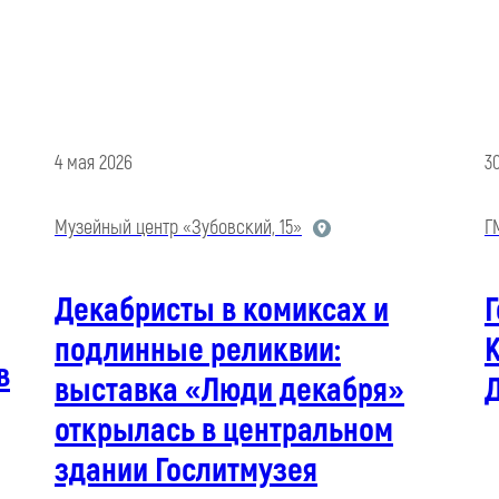
4 мая 2026
3
Музейный центр «Зубовский, 15»
Г
Декабристы в комиксах и
Г
подлинные реликвии:
в
выставка «Люди декабря»
открылась в центральном
здании Гослитмузея