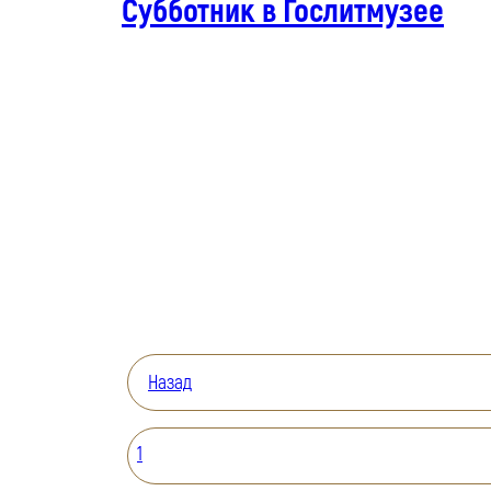
Субботник в Гослитмузее
Назад
1