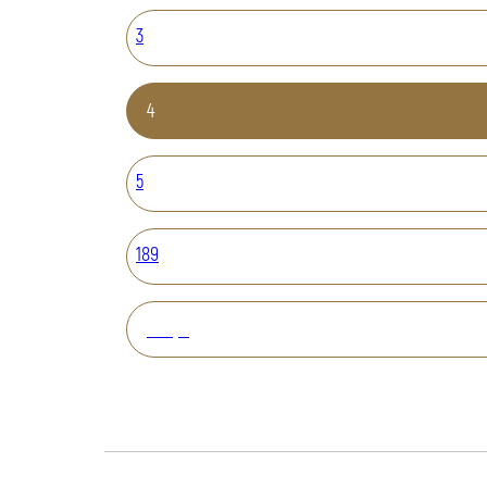
3
4
5
189
Вперед