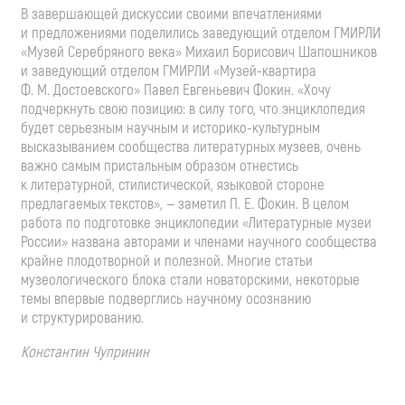
В завершающей дискуссии своими впечатлениями
и предложениями поделились заведующий отделом ГМИРЛИ
«Музей Серебряного века» Михаил Борисович Шапошников
и заведующий отделом ГМИРЛИ
«Музей-квартира
Ф. М. Достоевского»
Павел Евгеньевич Фокин. «Хочу
подчеркнуть свою позицию: в силу того, что энциклопедия
будет серьезным научным и
историко-культурным
высказыванием сообщества литературных музеев, очень
важно самым пристальным образом отнестись
к литературной, стилистической, языковой стороне
предлагаемых текстов», — заметил
П. Е. Фокин
. В целом
работа по подготовке энциклопедии «Литературные музеи
России» названа авторами и членами научного сообщества
крайне плодотворной и полезной. Многие статьи
музеологического блока стали новаторскими, некоторые
темы впервые подверглись научному осознанию
и структурированию.
Константин Чупринин