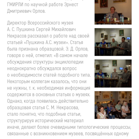
ГМИРЛИ по научной работе Эрнест
Дмитриевич Орлов.
Директор Всероссийского музея
А. С. Пушкина
Сергей Михайлович
Некрасов рассказал о работе над своей
статьей «Пушкина А.С. музеи». Статья
была признана образцовой.
Э. Д. Орлов
,
говоря о ней, отметил: «В самом начале
обсуждения структуры энциклопедии
неоднократно обсуждался вопрос
о необходимости статей подобного типа.
Некоторым коллегам казалось, что они
не нужны,
т. к.
необходимая информация
содержится в основных статьях о музеях.
Однако, когда появилась действительно
образцовая статья
С. М. Некрасова
,
стало понятно, что подобные статьи,
структурируя исторический материал
иначе, делают более очевидными типологические процессы,
связанные с возникновением музеев, посвящённых одному