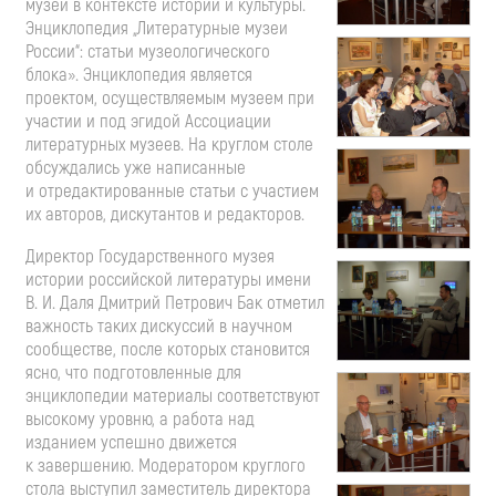
музеи в контексте истории и культуры.
Энциклопедия „Литературные музеи
России“: статьи музеологического
блока». Энциклопедия является
проектом, осуществляемым музеем при
участии и под эгидой Ассоциации
литературных музеев. На круглом столе
обсуждались уже написанные
и отредактированные статьи с участием
их авторов, дискутантов и редакторов.
Директор Государственного музея
истории российской литературы имени
В. И. Даля
Дмитрий Петрович Бак отметил
важность таких дискуссий в научном
сообществе, после которых становится
ясно, что подготовленные для
энциклопедии материалы соответствуют
высокому уровню, а работа над
изданием успешно движется
к завершению. Модератором круглого
стола выступил заместитель директора