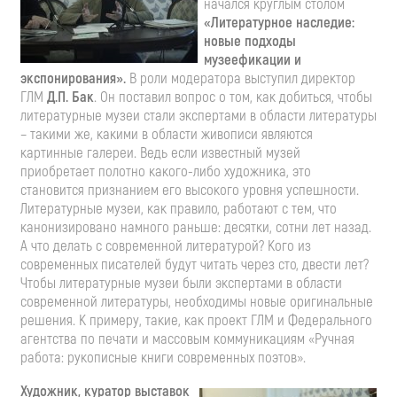
начался круглым столом
«Литературное наследие:
новые подходы
музеефикации и
экспонирования».
В роли модератора выступил директор
ГЛМ
Д.П. Бак
. Он поставил вопрос о том, как добиться, чтобы
литературные музеи стали экспертами в области литературы
– такими же, какими в области живописи являются
картинные галереи. Ведь если известный музей
приобретает полотно какого-либо художника, это
становится признанием его высокого уровня успешности.
Литературные музеи, как правило, работают с тем, что
канонизировано намного раньше: десятки, сотни лет назад.
А что делать с современной литературой? Кого из
современных писателей будут читать через сто, двести лет?
Чтобы литературные музеи были экспертами в области
современной литературы, необходимы новые оригинальные
решения. К примеру, такие, как проект ГЛМ и Федерального
агентства по печати и массовым коммуникациям «Ручная
работа: рукописные книги современных поэтов».
Художник, куратор выставок