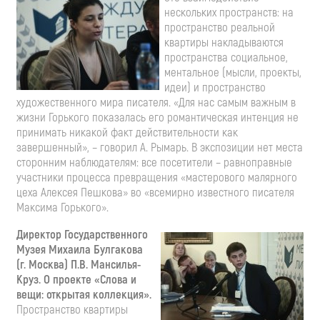
нескольких пространств: на
пространство реальной
квартиры накладываются
пространства социальное,
ментальное (мысли, проекты,
идеи) и пространство
художественного мира писателя. «Для нас самым важным в
жизни Горького показалась его романтическая интенция не
принимать никакой факт действительности как
завершенный», – говорил А. Рымарь. В экспозиции нет места
сторонним наблюдателям: все посетители – равноправные
участники процесса превращения «мастерового малярного
цеха Алексея Пешкова» во «всемирно известного писателя
Максима Горького».
Директор Государственного
Музея Михаила Булгакова
(г. Москва) П.В. Мансилья-
Круз. О проекте «Слова и
вещи: открытая коллекция».
Пространство квартиры