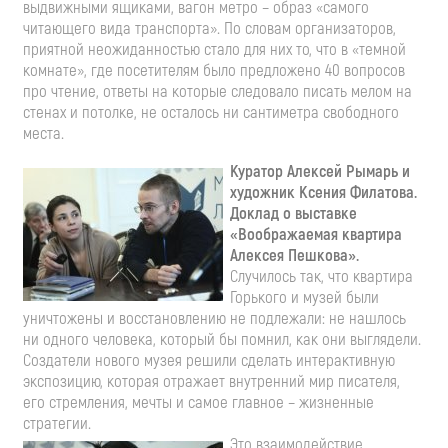
выдвижными ящиками, вагон метро – образ «самого
читающего вида транспорта». По словам организаторов,
приятной неожиданностью стало для них то, что в «темной
комнате», где посетителям было предложено 40 вопросов
про чтение, ответы на которые следовало писать мелом на
стенах и потолке, не осталось ни сантиметра свободного
места.
Куратор Алексей Рымарь и
художник Ксения Филатова.
Доклад о выставке
«Воображаемая квартира
Алексея Пешкова».
Случилось так, что квартира
Горького и музей были
уничтожены и восстановлению не подлежали: не нашлось
ни одного человека, который бы помнил, как они выглядели.
Создатели нового музея решили сделать интерактивную
экспозицию, которая отражает внутренний мир писателя,
его стремления, мечты и самое главное – жизненные
стратегии.
Это взаимодействие