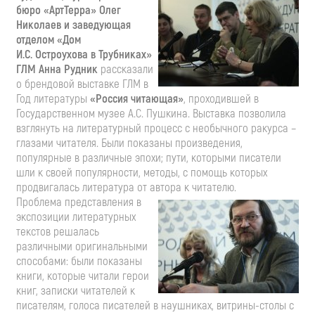
бюро «АртТерра» Олег
Николаев и заведующая
отделом «Дом
И.С. Остроухова в Трубниках»
ГЛМ Анна Рудник
рассказали
о брендовой выставке ГЛМ в
Год литературы
«Россия читающая»
, проходившей в
Государственном музее А.С. Пушкина. Выставка позволила
взглянуть на литературный процесс с необычного ракурса –
глазами читателя. Были показаны произведения,
популярные в различные эпохи; пути, которыми писатели
шли к своей популярности, методы, с помощь которых
продвигалась литература от автора к читателю.
Проблема представления в
экспозиции литературных
текстов решалась
различными оригинальными
способами: были показаны
книги, которые читали герои
книг, записки читателей к
писателям, голоса писателей в наушниках, витрины-столы с