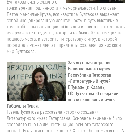
Булгакова очень сложно с
точки зрения подлинности и мемориальности. По словам
Петра Мансилья-Круза, вся квартира Булгакова выражает
собой инсценированную идентичность. И суть выставки в
том, чтобы показать подлинные вещи в новом свете, достать
из архивов те предметы, которым в обычной экспозиции не
нашлось места, и устроить литературную игру, в которой
посетитель может двигать предметы, создавая из них свои
мир Булгакова.
Заведующая отделом
Национального музея
Республики Татарстан
«Литературный музей
Г. Тукая» (г. Казань)
Г.Ф. Тухватова. О создании
новой экспозиции музея
Габдуллы Тукая.
Гузель Тухватова рассказала историю создания
Литературного музея Татарстана. Основное внимание было
сосредоточено на личности национального татарского
поэта Г. Тукая, жившего в конце XIX века. Он прожил всего 27