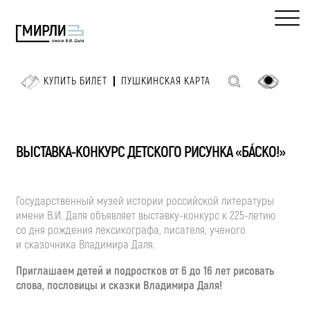
КУПИТЬ БИЛЕТ
ПУШКИНСКАЯ КАРТА
ВЫСТАВКА-КОНКУРС ДЕТСКОГО РИСУНКА «БА́СКО!»
Государственный музей истории российской литературы
имени
В.И. Даля
объявляет
выставку-конкурс
к
225-летию
со дня рождения лексикографа, писателя, ученого
и сказочника Владимира Даля.
Приглашаем детей и подростков от 6 до 16 лет рисовать
слова, пословицы и сказки Владимира Даля!