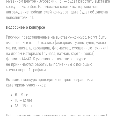
Музейном центре «Зубовский, 15» ‒ будет работать выставка
конкурсных работ. На выставке состоится торжественное
награждение победителей конкурса (дата будет объявлена
дополнительно).
Подробнее о конкурсе
Рисунки, представленные на
выставку-конкурс
, могут быть
выполнены в любой технике (акварель, гуашь, тушь, масло,
мелки, пастель, карандаш, фломастер, смешанные техники)
на любом материале (бумага, ватман, картон, холст)
формата А4/А3. К участию в
выставке-конкурсе
не принимаются работы, выполненные с помощью
компьютерной графики.
Выставка-конкурс
проводится по трем возрастным
категориям участников:
6 — 9 лет
10 — 12 лет
13 — 16 лет
Победители
выставки-конкурса
награждаются дипломами (I,