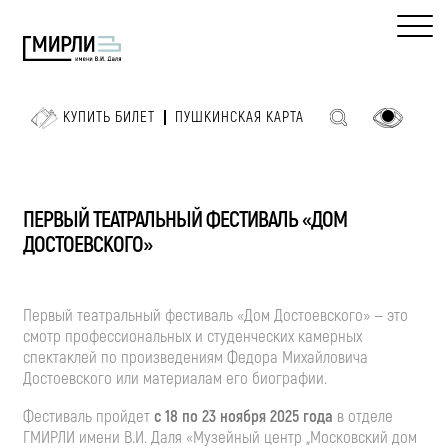
КУПИТЬ БИЛЕТ
ПУШКИНСКАЯ КАРТА
ПЕРВЫЙ ТЕАТРАЛЬНЫЙ ФЕСТИВАЛЬ «ДОМ
ДОСТОЕВСКОГО»
Первый театральный фестиваль «Дом Достоевского» — это
смотр профессиональных и студенческих камерных
спектаклей по произведениям Федора Михайловича
Достоевского или материалам его биографии.
Фестиваль пройдет
с 18 по 23 ноября 2025 года
в отделе
ГМИРЛИ имени
В.И. Даля
«Музейный центр „Московский дом