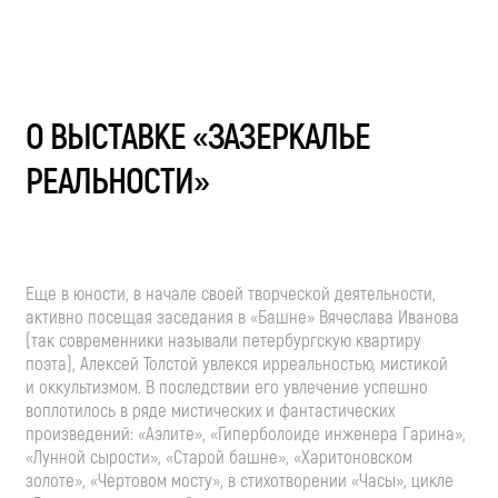
О ВЫСТАВКЕ «ЗАЗЕРКАЛЬЕ
РЕАЛЬНОСТИ»
Еще в юности, в начале своей творческой деятельности,
активно посещая заседания в «Башне» Вячеслава Иванова
(так современники называли петербургскую квартиру
поэта), Алексей Толстой увлекся ирреальностью, мистикой
и оккультизмом. В последствии его увлечение успешно
воплотилось в ряде мистических и фантастических
произведений: «Аэлите», «Гиперболоиде инженера Гарина»,
«Лунной сырости», «Старой башне», «Харитоновском
золоте», «Чертовом мосту», в стихотворении «Часы», цикле