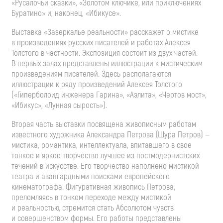
«Русалочьи сказки», «Золотом ключике, или приключениях
Буратино» и, наконец, «Ибикусе».
Выставка «Зазеркалье реальности» расскажет о мистике
в произведениях русских писателей и работах Алексея
Толстого в частности. Экспозиция состоит из двух частей.
В первых залах представлены иллюстрации к мистическим
произведениям писателей. Здесь располагаются
иллюстрации к ряду произведений Алексея Толстого
(«Гиперболоид инженера Гарина», «Аэлита», «Чертов мост»,
«Ибикус», «Лунная сырость»).
Вторая часть выставки посвящена живописным работам
известного художника Александра Петрова (Шура Петров) —
мистика, романтика, интеллектуала, впитавшего в свое
тонкое и яркое творчество лучшее из постмодернистских
течений в искусстве. Его творчество наполнено мистикой
театра и авангардными поисками европейского
кинематографа. Фигуративная живопись Петрова,
преломляясь в тонком переходе между мистикой
и реальностью, стремится стать Абсолютом чувств
и совершенством формы. Его работы представлены