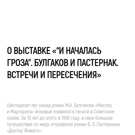
О ВЫСТАВКЕ «“И НАЧАЛАСЬ
ГРОЗА”. БУЛГАКОВ И ПАСТЕРНАК.
ВСТРЕЧИ И ПЕРЕСЕЧЕНИЯ»
Шестьдесят лет назад роман
М.А. Булгакова
«Мастер
и Маргарита» впервые появился в печати в Советском
союзе. За 10 лет до этого, в 1956 году, в свое большое
путешествие по миру отправился роман
Б. Л. Пастернака
«Доктор Живаго».