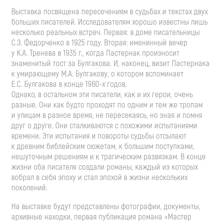
Выставка посвящена пересечениям в судьбах и текстах двух
больших писателей. Исследователям хорошо известны лишь
несколько реальных встреч. Первая: в доме писательницы
С.З. Федорченко
в 1925 году. Вторая: именинный вечер
у
К.А. Тренева
в 1935 г., когда Пастернак произносит
знаменитый тост за Булгакова. И, наконец, визит Пастернака
к умирающему
М.А. Булгакову
, о котором вспоминает
Е.С. Булгакова
в конце
1960-х
годов.
Однако, в остальном эти писатели, как и их герои, очень
разные. Они как будто проходят по одним и тем же тропам
и улицам в разное время, не пересекаясь, но зная и помня
друг о друге. Они сталкиваются с похожими испытаниями
времени. Эти испытания и повороты судьбы отсылают
к древним библейским сюжетам, к большим поступками,
нешуточным решениям и к трагическим развязкам. В конце
жизни оба писателя создали романы, каждый из которых
вобрал в себя эпоху и стал эпохой в жизни нескольких
поколений.
На выставке будут представлены фотографии, документы,
архивные находки, первая публикация романа «Мастер