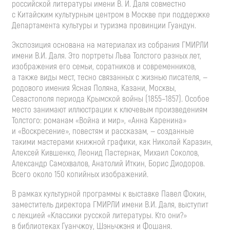
российской литературы имени
В. И. Даля
совместно
с Китайским культурным центром в Москве при поддержке
Департамента культуры и туризма провинции Гуандун.
Экспозиция основана на материалах из собрания ГМИРЛИ
имени
В.И. Даля
. Это портреты Льва Толстого разных лет,
изображения его семьи, соратников и современников,
а также виды мест, тесно связанных с жизнью писателя, —
родового имения Ясная Поляна, Казани, Москвы,
Севастополя периода Крымской войны (1855–1857). Особое
место занимают иллюстрации к ключевым произведениям
Толстого: романам «Война и мир», «Анна Каренина»
и «Воскресение», повестям и рассказам, — созданные
такими мастерами книжной графики, как Николай Каразин,
Алексей Кившенко, Леонид Пастернак, Михаил Соколов,
Александр Самохвалов, Анатолий Иткин, Борис Диодоров.
Всего около 150 копийных изображений.
В рамках культурной программы к выставке Павел Фокин,
заместитель директора ГМИРЛИ имени
В.И. Даля
, выступит
с лекцией «Классики русской литературы. Кто они?»
в библиотеках Гуанчжоу, Шэньчжэня и Фошаня.