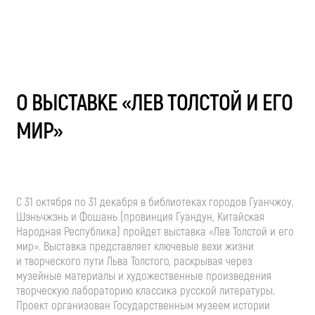
О ВЫСТАВКЕ «ЛЕВ ТОЛСТОЙ И ЕГО
МИР»
С 31 октября по 31 декабря в библиотеках городов Гуанчжоу,
Шэньчжэнь и Фошань (провинция Гуандун, Китайская
Народная Республика) пройдет выставка «Лев Толстой и его
мир». Выставка представляет ключевые вехи жизни
и творческого пути Льва Толстого, раскрывая через
музейные материалы и художественные произведения
творческую лабораторию классика русской литературы.
Проект организован Государственным музеем истории