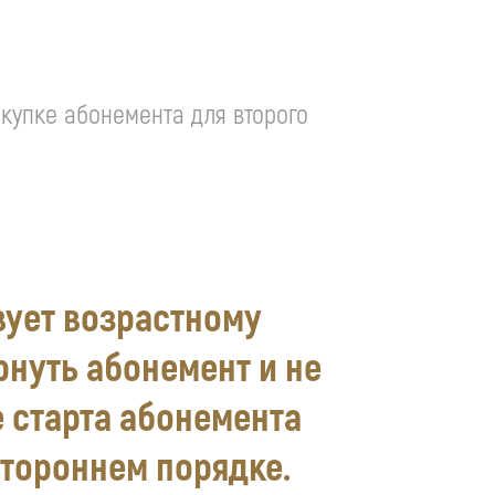
покупке абонемента для второго
вует возрастному
рнуть абонемент и не
е старта абонемента
стороннем порядке.