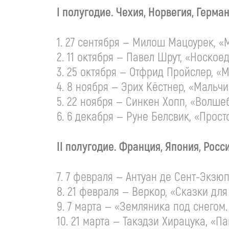
I полугодие. Чехия, Норвегия, Герма
1. 27 сентября — Милош Мацоурек, «
2. 11 октября — Павел Шрут, «Ноское
3. 25 октября — Отфрид Пройслер, «
4. 8 ноября — Эрих Кёстнер, «Мальч
5. 22 ноября — Синкен Хопп, «Волш
6. 6 декабря — Руне Белсвик, «Прост
II полугодие.
Франция, Япония, Росс
7. 7 февраля — Антуан де Сент-Экзю
8. 21 февраля — Веркор, «Сказки дл
9. 7 марта — «Земляника под снегом
10. 21 марта — Такэдзи Хирацука, «П