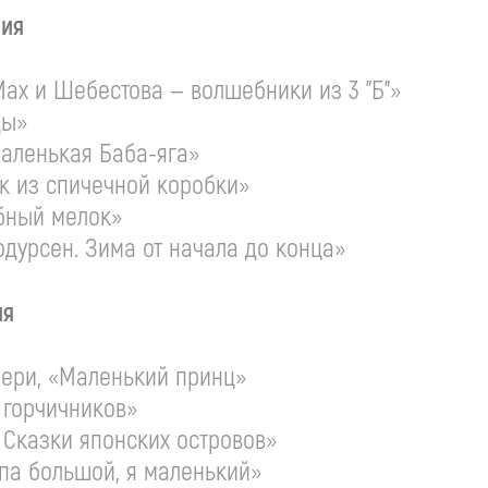
ния
Мах и Шебестова — волшебники из 3 "Б"»
ды»
Маленькая Баба-яга»
ик из спичечной коробки»
ебный мелок»
одурсен. Зима от начала до конца»
ия
пери, «Маленький принц»
я горчичников»
. Сказки японских островов»
апа большой, я маленький»