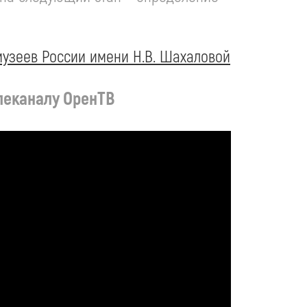
музеев России имени Н.В. Шахаловой
елеканалу ОренТВ