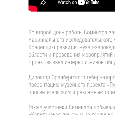
Во второй день работы Семинара за
Национального исследовательского 
Концепцию развития музея-заповедни
области и проведения мероприятий 
Проект вызвал интерес и живое обс
Директор Оренбургского губернатор
презентацию музейного проекта «Пу
просветительским и рекламным поте
Также участники Семинара побывали
«Капитанская дочка» и на традицио