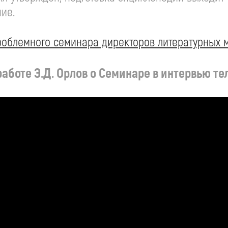
ние.
проблемного семинара директоров литературных 
работе Э.Д. Орлов о Семинаре в интервью т