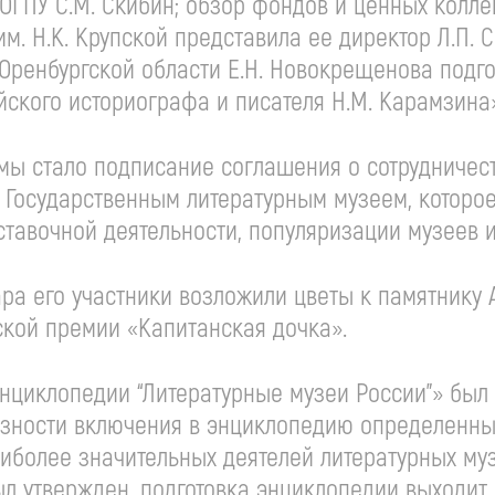
ОГПУ С.М. Скибин; обзор фондов и ценных колле
м. Н.К. Крупской представила ее директор Л.П. 
 Оренбургской области Е.Н. Новокрещенова подг
ского историографа и писателя Н.М. Карамзина»
ы стало подписание соглашения о сотрудничес
 Государственным литературным музеем, которое
тавочной деятельности, популяризации музеев 
а его участники возложили цветы к памятнику А
кой премии «Капитанская дочка».
 энциклопедии “Литературные музеи России”» бы
зности включения в энциклопедию определенных 
иболее значительных деятелей литературных муз
л утвержден, подготовка энциклопедии выходит