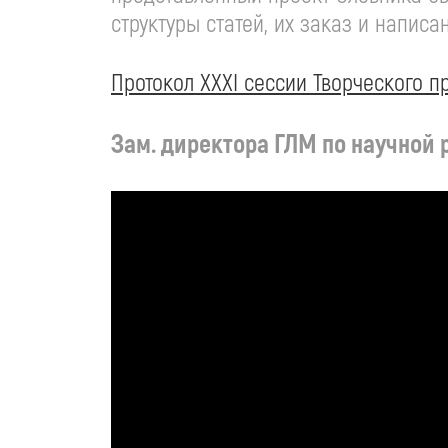
структуры статей, их заказ и написа
Протокол XXXI сессии Творческого 
Зам. директора ГЛМ по научной 