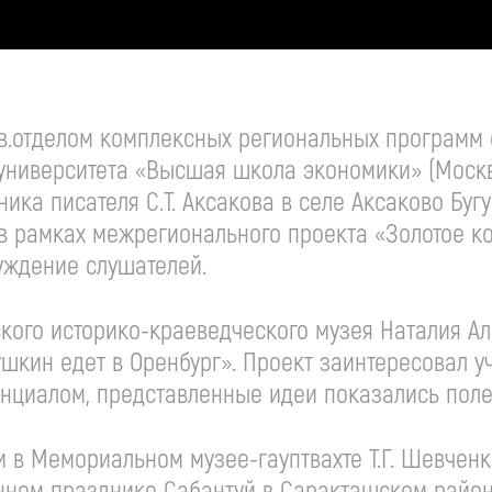
в.отделом комплексных региональных программ 
университета «Высшая школа экономики» (Москв
ка писателя С.Т. Аксакова в селе Аксаково Буг
в рамках межрегионального проекта «Золотое ко
уждение слушателей.
ского историко-краеведческого музея Наталия 
шкин едет в Оренбург». Проект заинтересовал
нциалом, представленные идеи показались поле
 в Мемориальном музее-гауптвахте Т.Г. Шевченк
нном празднике Сабантуй в Саракташском район