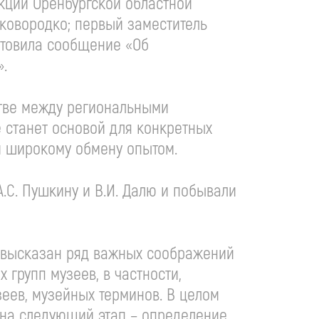
кций Оренбургской областной
Сковородко; первый заместитель
отовила сообщение «Об
.
тве между региональными
 станет основой для конкретных
и широкому обмену опытом.
.С. Пушкину и В.И. Далю и побывали
л высказан ряд важных соображений
групп музеев, в частности,
еев, музейных терминов. В целом
 на следующий этап – определение