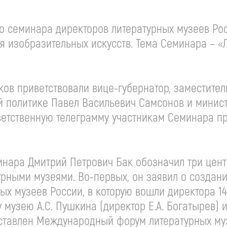
го семинара директоров литературных музеев Ро
я изобразительных искусств. Тема Семинара – «
ков приветствовали вице-губернатор, заместител
й политике Павел Васильевич Самсонов и минист
етственную телеграмму участникам Семинара п
инара Дмитрий Петрович Бак обозначил три цен
урными музеями. Во-первых, он заявил о создан
ых музеев России, в которую вошли директора 14
музею А.С. Пушкина (директор Е.А. Богатырев) 
ставлен Международный форум литературных муз