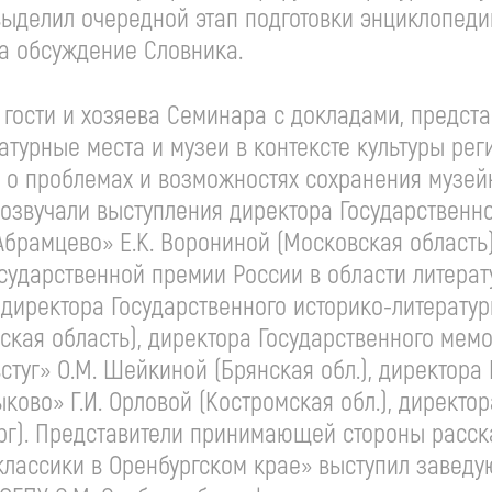
 выделил очередной этап подготовки энциклопеди
а обсуждение Словника.
 гости и хозяева Семинара с докладами, предс
атурные места и музеи в контексте культуры рег
 о проблемах и возможностях сохранения музей
розвучали выступления директора Государственн
Абрамцево» Е.К. Ворониной (Московская область)
сударственной премии России в области литерату
, директора Государственного историко-литерату
ская область), директора Государственного мем
стуг» О.М. Шейкиной (Брянская обл.), директора
ково» Г.И. Орловой (Костромская обл.), директо
бург). Представители принимающей стороны расс
классики в Оренбургском крае» выступил завед