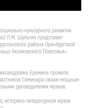
социально-культурного развития
а) П.М. Шульгин представил
урусланского района Оренбургской
льцо Аксаковского Поволжья».
Александровна Еремина провела
 участников Семинара своим мощным
зными руководителям музеев.
о, историко-литературном музее
е.