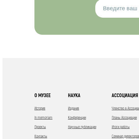
О МУЗЕЕ
НАУКА
АССОЦИАЦИЯ 
История
Издания
Членство в Ассоциа
In memoriam
Конференции
Планы Ассоциации
Проекты
Научные публикации
Итоги работы
Контакты
Семинар директоров