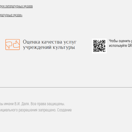
ум литературных музеев
ературные музеи»
Чтобы оценить 
используйте QR
ры имени В.И. Даля. Все права защищены.
фициального разрешения запрещено. Создание