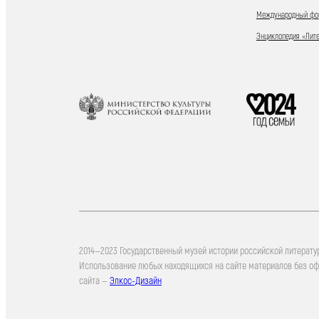
Международный фор
Энциклопедия «Лит
2014—2023 Государственный музей истории российской литерату
Использование любых находящихся на сайте материалов без о
сайта —
Элкос-Дизайн