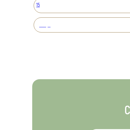
15
Вперед
С