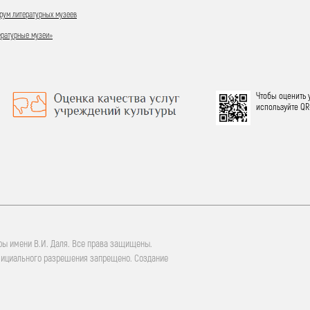
ум литературных музеев
ературные музеи»
Чтобы оценить 
используйте QR
ры имени В.И. Даля. Все права защищены.
фициального разрешения запрещено. Создание