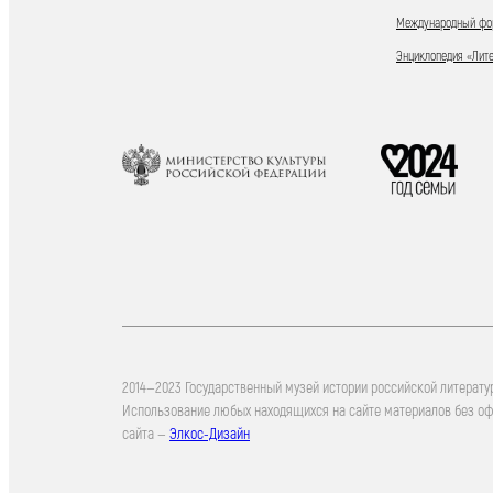
Международный фор
Энциклопедия «Лит
2014—2023 Государственный музей истории российской литерату
Использование любых находящихся на сайте материалов без о
сайта —
Элкос-Дизайн