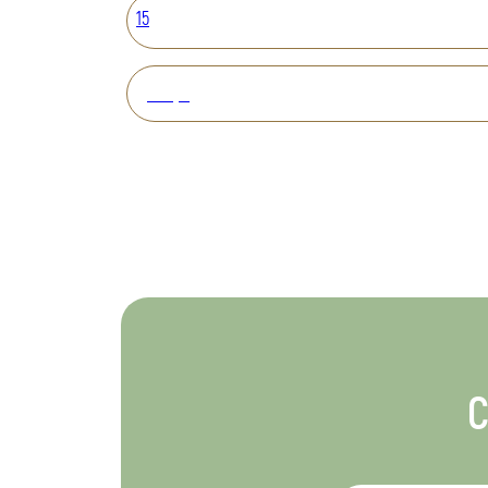
15
Вперед
С