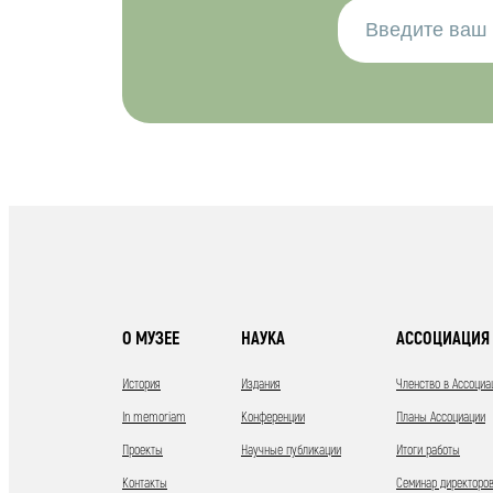
О МУЗЕЕ
НАУКА
АССОЦИАЦИЯ 
История
Издания
Членство в Ассоциа
In memoriam
Конференции
Планы Ассоциации
Проекты
Научные публикации
Итоги работы
Контакты
Семинар директоров