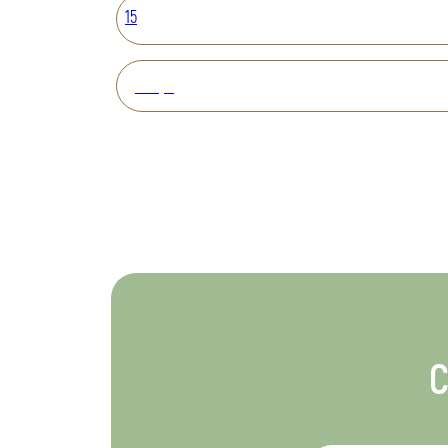
15
Вперед
С