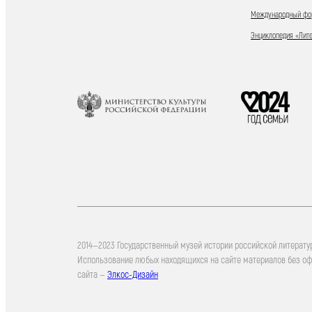
Международный фор
Энциклопедия «Лит
2014—2023 Государственный музей истории российской литерату
Использование любых находящихся на сайте материалов без о
сайта —
Элкос-Дизайн