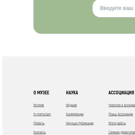
О МУЗЕЕ
НАУКА
АССОЦИАЦИЯ 
История
Издания
Членство в Ассоциа
In memoriam
Конференции
Планы Ассоциации
Проекты
Научные публикации
Итоги работы
Контакты
Семинар директоров