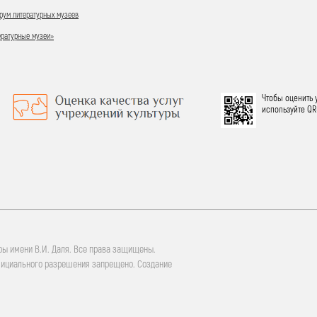
ум литературных музеев
ературные музеи»
Чтобы оценить 
используйте QR
ры имени В.И. Даля. Все права защищены.
фициального разрешения запрещено. Создание