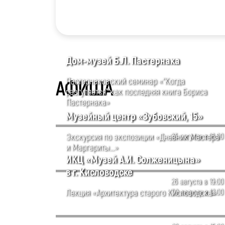
Дом-музей Б.Л. Пастернака
Пастернаковский семинар «"Когда
АФИША
разгуляется" как последняя книга Бориса
Пастернака»
Музейный центр «Зубовский, 15»
Экскурсия по экспозиции «Дневник Мастера
23 августа в 16:00
и Маргариты...»
ИКЦ «Музей А.И. Солженицына»
в г. Кисловодске
26 августа в 19:00
Лекция «Архитектура старого Кисловодска»
30 августа в 12:00