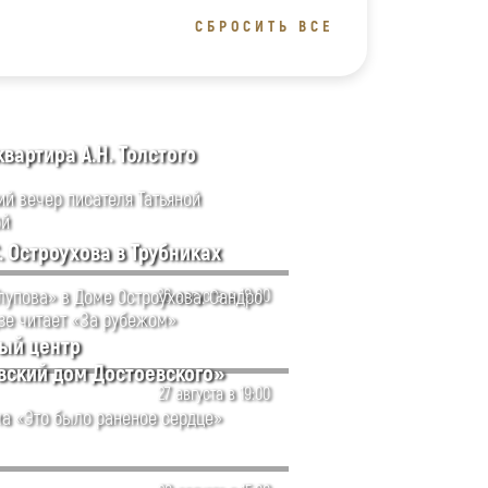
СБРОСИТЬ ВСЕ
вартира А.Н. Толстого
ий вечер писателя Татьяной
ой
. Остроухова в Трубниках
Глупова» в Доме Остроухова. Сандро
26 августа в 19:00
зе читает «За рубежом»
ый центр
вский дом Достоевского»
27 августа в 19:00
а «Это было раненое сердце»