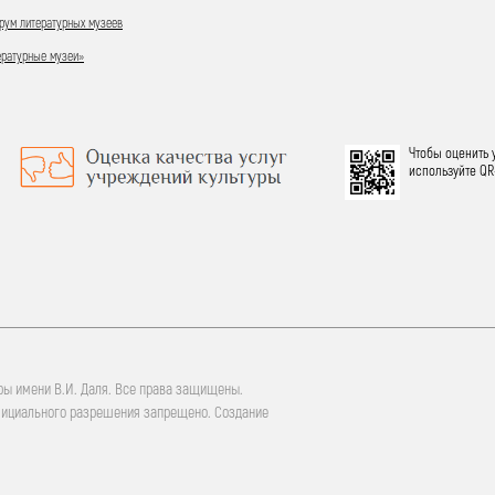
ум литературных музеев
ературные музеи»
Чтобы оценить 
используйте QR
ры имени В.И. Даля. Все права защищены.
фициального разрешения запрещено. Создание