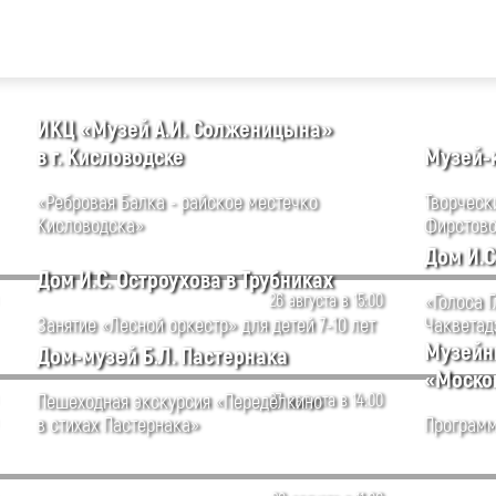
ИКЦ «Музей А.И. Солженицына»
в г. Кисловодске
Музей-к
«Ребровая Балка - райское местечко
Творческ
Кисловодска»
Фирстов
Дом И.С
Дом И.С. Остроухова в Трубниках
26 августа в 15:00
«Голоса 
Занятие «Лесной оркестр» для детей 7-10 лет
Чакветад
Музейн
Дом-музей Б.Л. Пастернака
«Моско
Пешеходная экскурсия «Переделкино
27 августа в 14:00
в стихах Пастернака»
Программ