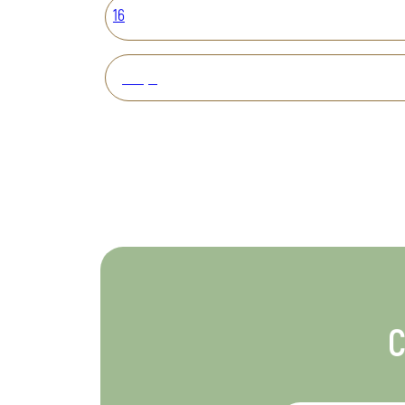
16
Вперед
С