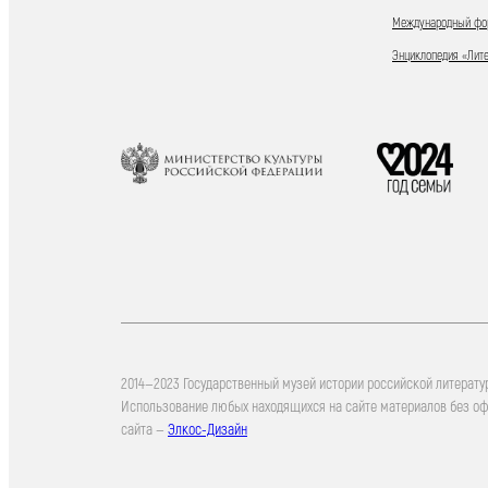
Международный фор
Энциклопедия «Лит
2014—2023 Государственный музей истории российской литерату
Использование любых находящихся на сайте материалов без о
сайта —
Элкос-Дизайн