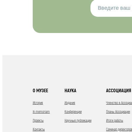
О МУЗЕЕ
НАУКА
АССОЦИАЦИЯ 
История
Издания
Членство в Ассоциа
In memoriam
Конференции
Планы Ассоциации
Проекты
Научные публикации
Итоги работы
Контакты
Семинар директоров