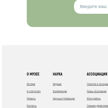
О МУЗЕЕ
НАУКА
АССОЦИАЦИЯ 
История
Издания
Членство в Ассоциа
In memoriam
Конференции
Планы Ассоциации
Проекты
Научные публикации
Итоги работы
Контакты
Семинар директоров