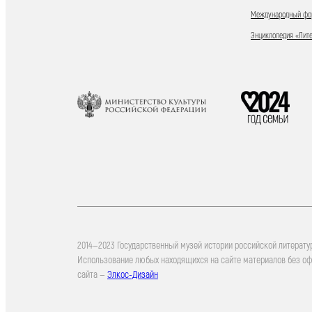
Международный фор
Энциклопедия «Лит
2014—2023 Государственный музей истории российской литерату
Использование любых находящихся на сайте материалов без о
сайта —
Элкос-Дизайн