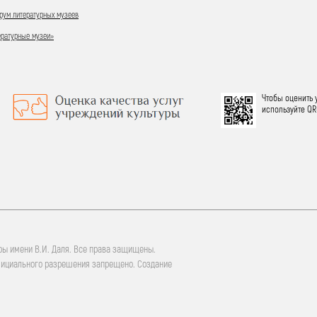
ум литературных музеев
ературные музеи»
Чтобы оценить 
используйте QR
ры имени В.И. Даля. Все права защищены.
фициального разрешения запрещено. Создание