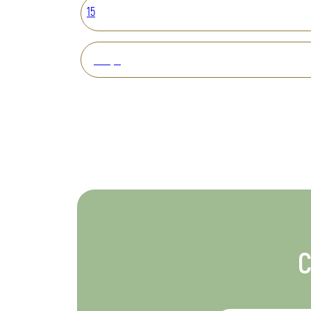
15
Вперед
С