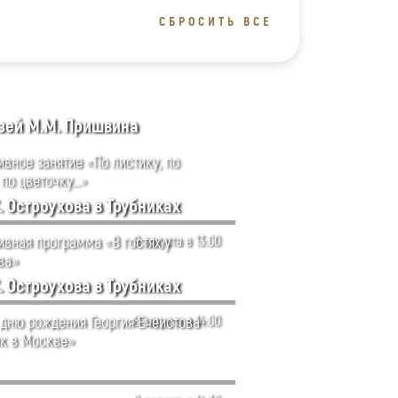
СБРОСИТЬ ВСЕ
зей М.М. Пришвина
ивное занятие «По листику, по
 по цветочку…»
. Остроухова в Трубниках
ивная программа «В гостях у
8 августа в 13:00
ва»
. Остроухова в Трубниках
 дню рождения Георгия Ечеистова
8 августа в 14:00
к в Москве»