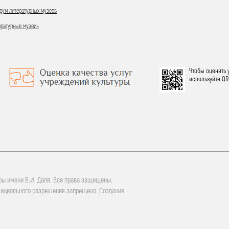
ум литературных музеев
ературные музеи»
Чтобы оценить 
используйте QR
ры имени В.И. Даля. Все права защищены.
фициального разрешения запрещено. Создание