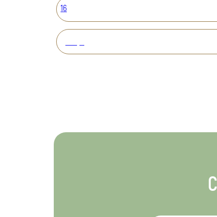
16
Вперед
С