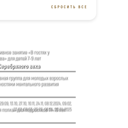
СБРОСИТЬ ВСЕ
вное занятие «В гостях у
а» для детей 7-9 лет
Серебряного века
ная группа для молодых взрослых
ностями ментального развития
29.09, 13.10, 27.10, 10.11, 24.11, 08.12.2024, 09.02,
 полка» для подростков 14–16 лет
23.02, 09.03, 23.03, 06.04, 20.04.2025