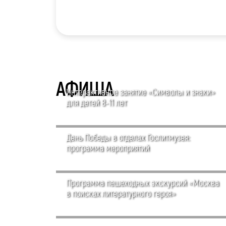
АФИША
Интерактивное занятие «Символы и знаки»
для детей 8-11 лет
День Победы в отделах Гослитмузея:
программа мероприятий
Программа пешеходных экскурсий «Москва
в поисках литературного героя»