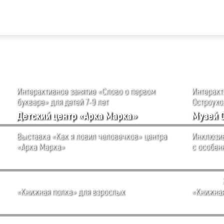
Интерактивное занятие «Слово о первом
Интеракти
букваре» для детей 7-9 лет
Остроухов
Детский центр «Арка Марка»
Музей 
Выставка «Как я ловил человечков» центра
Инклюзив
«Арка Марка»
с особен
«Книжная полка» для взрослых
«Книжная