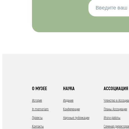
О МУЗЕЕ
НАУКА
АССОЦИАЦИЯ 
История
Издания
Членство в Ассоциа
In memoriam
Конференции
Планы Ассоциации
Проекты
Научные публикации
Итоги работы
Контакты
Семинар директоров