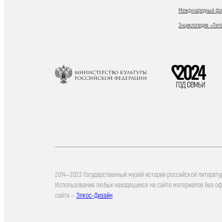
Международный фор
Энциклопедия «Лит
2014—2023 Государственный музей истории российской литерату
Использование любых находящихся на сайте материалов без о
сайта —
Элкос-Дизайн