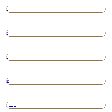
2
3
4
16
Вперед