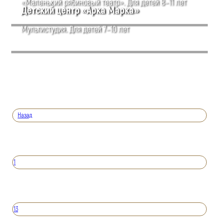
«Маленький рябиновый театр». Для детей 8–11 лет
Детский центр «Арка Марка»
Мультистудия. Для детей 7–10 лет
Назад
1
13