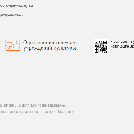
ум литературных музеев
ературные музеи»
Чтобы оценить 
используйте QR
ры имени В.И. Даля. Все права защищены.
фициального разрешения запрещено. Создание