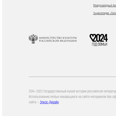
Международный фор
Энциклопедия «Лит
2014—2023 Государственный музей истории российской литерату
Использование любых находящихся на сайте материалов без о
сайта —
Элкос-Дизайн