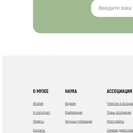
О МУЗЕЕ
НАУКА
АССОЦИАЦИЯ 
История
Издания
Членство в Ассоциа
In memoriam
Конференции
Планы Ассоциации
Проекты
Научные публикации
Итоги работы
Контакты
Семинар директоров