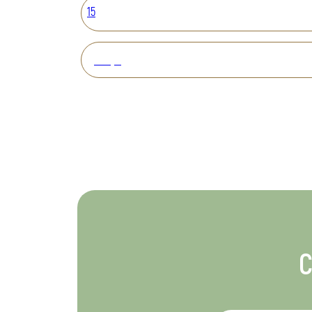
15
Вперед
С