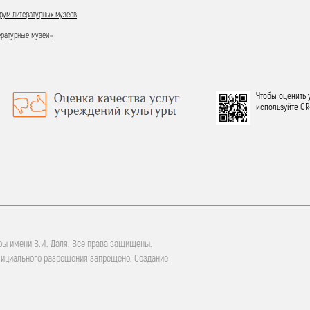
ум литературных музеев
ературные музеи»
Чтобы оценить 
используйте QR
ры имени В.И. Даля. Все права защищены.
фициального разрешения запрещено. Создание