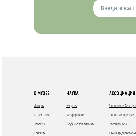
О МУЗЕЕ
НАУКА
АССОЦИАЦИЯ 
История
Издания
Членство в Ассоциа
In memoriam
Конференции
Планы Ассоциации
Проекты
Научные публикации
Итоги работы
Контакты
Семинар директоров