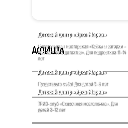
Детский центр «Арка Марка»
Писательская мастерская «Тайны и загадки –
АФИША
как написать детектив». Для подростков 11–14
лет
Детский центр «Арка Марка»
Представьте себе! Для детей 5–6 лет
Детский центр «Арка Марка»
ТРИЗ-клуб «Сказочная мозголомка». Для
детей 8–12 лет