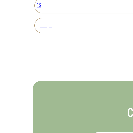
16
Вперед
С