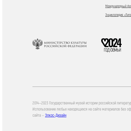
Международный фор
Энциклопедия «Лит
2014—2023 Государственный музей истории российской литерату
Использование любых находящихся на сайте материалов без о
сайта —
Элкос-Дизайн