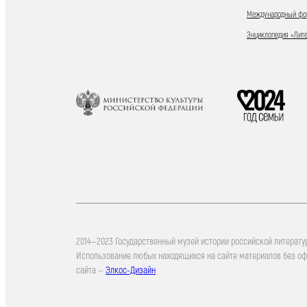
Международный фор
Энциклопедия «Лит
2014—2023 Государственный музей истории российской литерату
Использование любых находящихся на сайте материалов без о
сайта —
Элкос-Дизайн