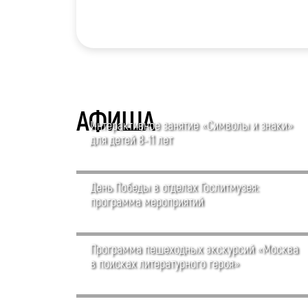
АФИША
Интерактивное занятие «Символы и знаки»
для детей 8-11 лет
День Победы в отделах Гослитмузея:
программа мероприятий
Программа пешеходных экскурсий «Москва
в поисках литературного героя»