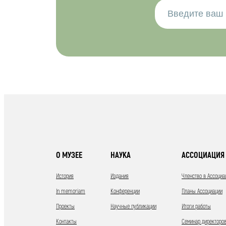
О МУЗЕЕ
НАУКА
АССОЦИАЦИЯ 
История
Издания
Членство в Ассоциа
In memoriam
Конференции
Планы Ассоциации
Проекты
Научные публикации
Итоги работы
Контакты
Семинар директоров