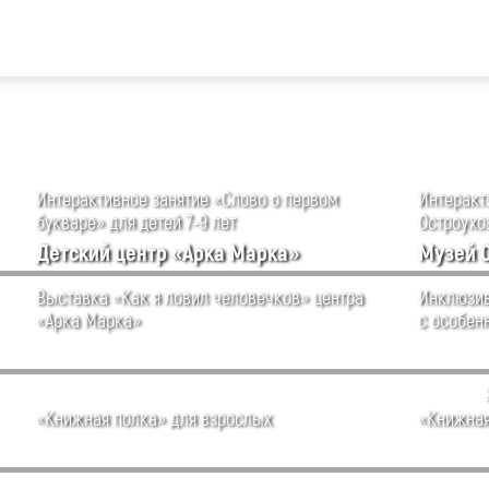
Интерактивное занятие «Слово о первом
Интеракти
букваре» для детей 7-9 лет
Остроухов
Детский центр «Арка Марка»
Музей 
Выставка «Как я ловил человечков» центра
Инклюзив
«Арка Марка»
с особен
«Книжная полка» для взрослых
«Книжная