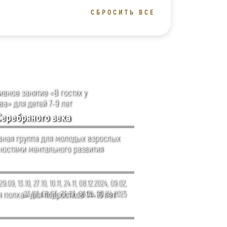
СБРОСИТЬ ВСЕ
вное занятие «В гостях у
а» для детей 7-9 лет
Серебряного века
ная группа для молодых взрослых
ностями ментального развития
29.09, 13.10, 27.10, 10.11, 24.11, 08.12.2024, 09.02,
 полка» для подростков 14–16 лет
23.02, 09.03, 23.03, 06.04, 20.04.2025