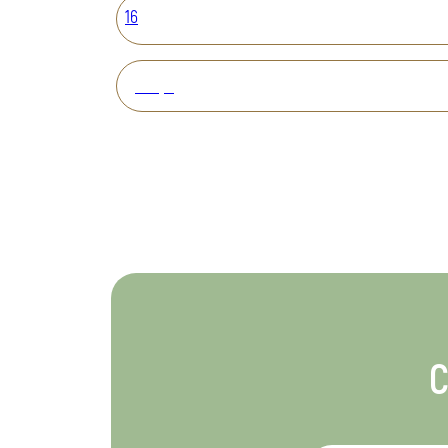
16
Вперед
С