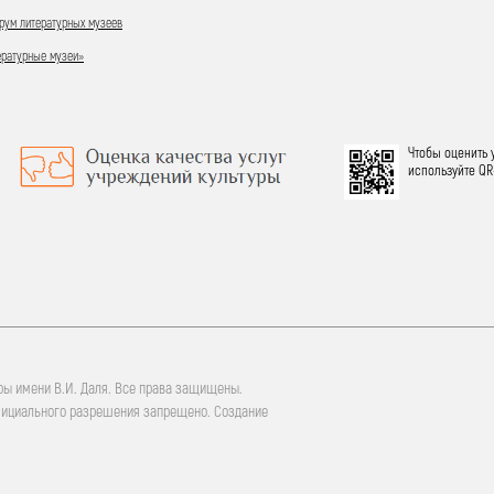
ум литературных музеев
ературные музеи»
Чтобы оценить 
используйте QR
ры имени В.И. Даля. Все права защищены.
фициального разрешения запрещено. Создание