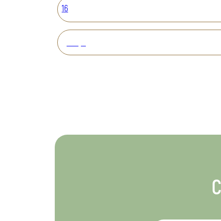
16
Вперед
С