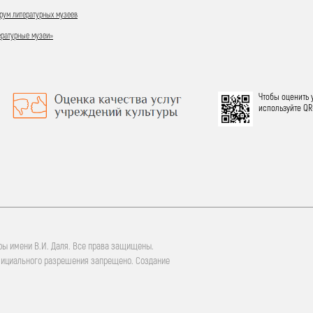
ум литературных музеев
ературные музеи»
Чтобы оценить 
используйте QR
ры имени В.И. Даля. Все права защищены.
фициального разрешения запрещено. Создание