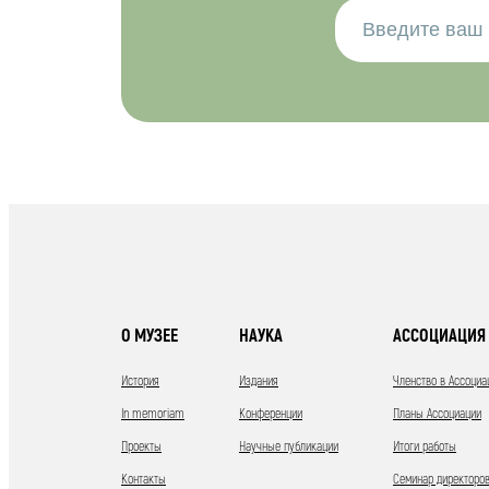
О МУЗЕЕ
НАУКА
АССОЦИАЦИЯ 
История
Издания
Членство в Ассоциа
In memoriam
Конференции
Планы Ассоциации
Проекты
Научные публикации
Итоги работы
Контакты
Семинар директоров