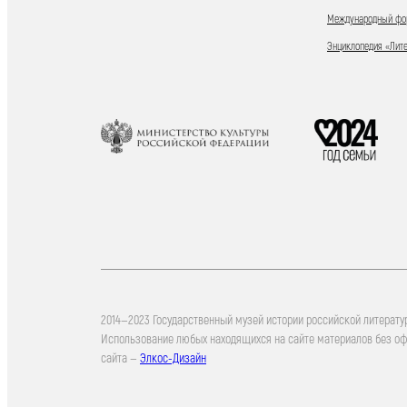
Международный фор
Энциклопедия «Лит
2014—2023 Государственный музей истории российской литерату
Использование любых находящихся на сайте материалов без о
сайта —
Элкос-Дизайн