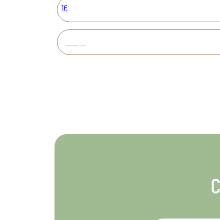
16
Вперед
С