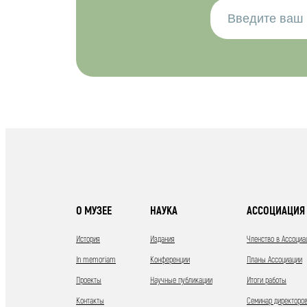
О МУЗЕЕ
НАУКА
АССОЦИАЦИЯ 
История
Издания
Членство в Ассоциа
In memoriam
Конференции
Планы Ассоциации
Проекты
Научные публикации
Итоги работы
Контакты
Семинар директоров