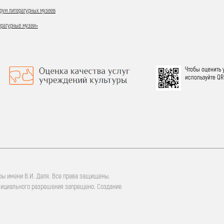
ум литературных музеев
ературные музеи»
Чтобы оценить 
используйте QR
ры имени В.И. Даля. Все права защищены.
фициального разрешения запрещено. Создание