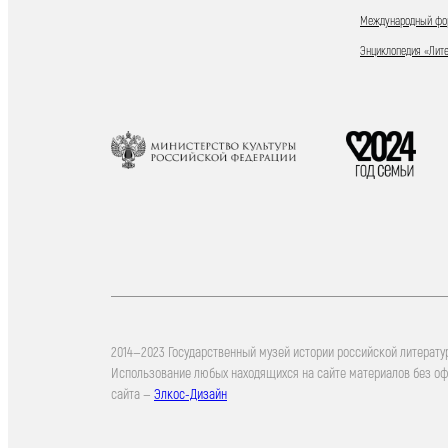
Международный фор
Энциклопедия «Лит
2014—2023 Государственный музей истории российской литерату
Использование любых находящихся на сайте материалов без о
сайта —
Элкос-Дизайн