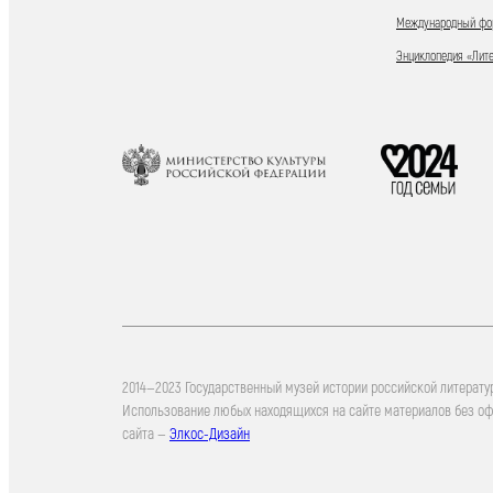
Международный фор
Энциклопедия «Лит
2014—2023 Государственный музей истории российской литерату
Использование любых находящихся на сайте материалов без о
сайта —
Элкос-Дизайн