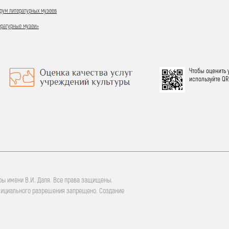
ум литературных музеев
ературные музеи»
Чтобы оценить 
используйте QR
ры имени В.И. Даля. Все права защищены.
фициального разрешения запрещено. Создание