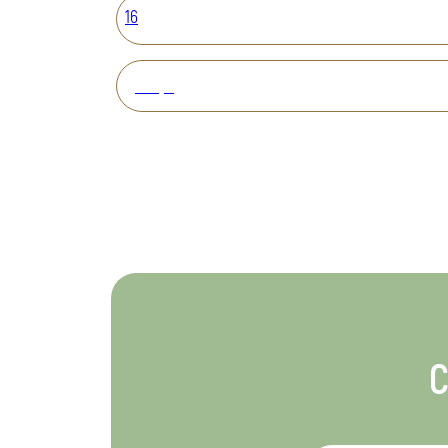
16
Вперед
С