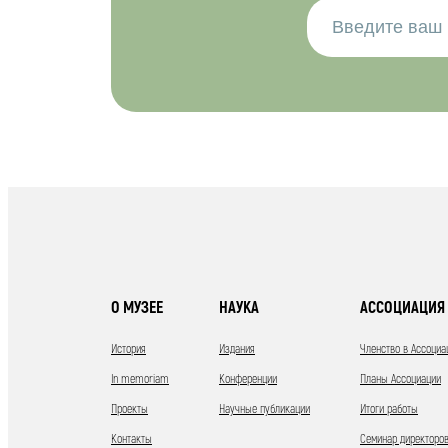
О МУЗЕЕ
НАУКА
АССОЦИАЦИЯ 
История
Издания
Членство в Ассоциа
In memoriam
Конференции
Планы Ассоциации
Проекты
Научные публикации
Итоги работы
Контакты
Семинар директоров