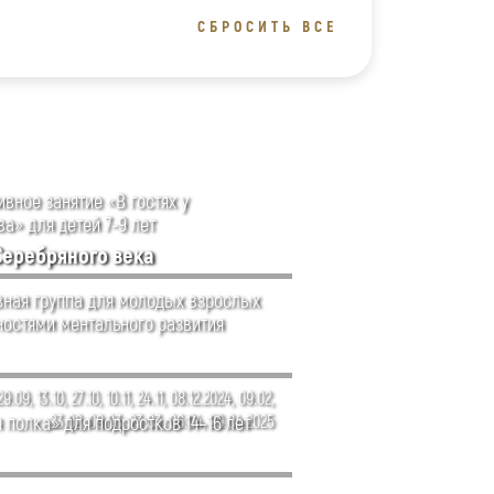
СБРОСИТЬ ВСЕ
вное занятие «В гостях у
а» для детей 7-9 лет
Серебряного века
ная группа для молодых взрослых
ностями ментального развития
29.09, 13.10, 27.10, 10.11, 24.11, 08.12.2024, 09.02,
 полка» для подростков 14–16 лет
23.02, 09.03, 23.03, 06.04, 20.04.2025