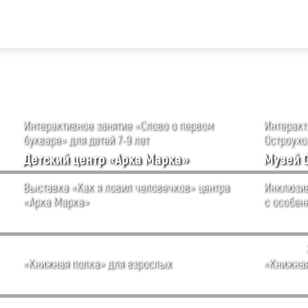
Интерактивное занятие «Слово о первом
Интеракти
букваре» для детей 7-9 лет
Остроухов
Детский центр «Арка Марка»
Музей 
Выставка «Как я ловил человечков» центра
Инклюзив
«Арка Марка»
с особен
«Книжная полка» для взрослых
«Книжная