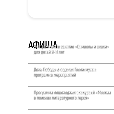
АФИША
Интерактивное занятие «Символы и знаки»
для детей 8-11 лет
День Победы в отделах Гослитмузея:
программа мероприятий
Программа пешеходных экскурсий «Москва
в поисках литературного героя»