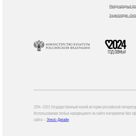
Международный фор
Энциклопедия «Лит
2014—2023 Государственный музей истории российской литерату
Использование любых находящихся на сайте материалов без о
сайта —
Элкос-Дизайн