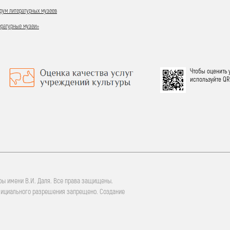
ум литературных музеев
ературные музеи»
Чтобы оценить 
используйте QR
ры имени В.И. Даля. Все права защищены.
фициального разрешения запрещено. Создание