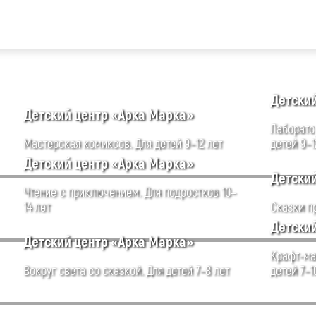
Детски
Детский центр «Арка Марка»
Лаборато
Мастерская комиксов. Для детей 9–12 лет
детей 9–1
Детский центр «Арка Марка»
Детски
Чтение с приключением. Для подростков 10–
14 лет
Сказки пр
Детски
Детский центр «Арка Марка»
Крафт-ма
Вокруг света со сказкой. Для детей 7–8 лет
детей 7–1