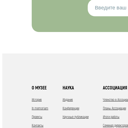
О МУЗЕЕ
НАУКА
АССОЦИАЦИЯ 
История
Издания
Членство в Ассоциа
In memoriam
Конференции
Планы Ассоциации
Проекты
Научные публикации
Итоги работы
Контакты
Семинар директоров