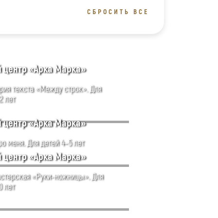
СБРОСИТЬ ВСЕ
й центр «Арка Марка»
рия текста «Между строк». Для
2 лет
й центр «Арка Марка»
о меня. Для детей 4–5 лет
й центр «Арка Марка»
стерская «Руки-ножницы». Для
0 лет