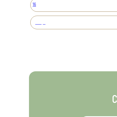
16
Вперед
С