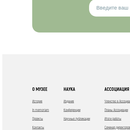
О МУЗЕЕ
НАУКА
АССОЦИАЦИЯ 
История
Издания
Членство в Ассоциа
In memoriam
Конференции
Планы Ассоциации
Проекты
Научные публикации
Итоги работы
Контакты
Семинар директоров