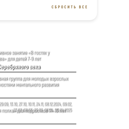
СБРОСИТЬ ВСЕ
вное занятие «В гостях у
а» для детей 7-9 лет
Серебряного века
ная группа для молодых взрослых
ностями ментального развития
29.09, 13.10, 27.10, 10.11, 24.11, 08.12.2024, 09.02,
 полка» для подростков 14–16 лет
23.02, 09.03, 23.03, 06.04, 20.04.2025