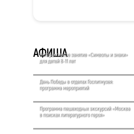
АФИША
Интерактивное занятие «Символы и знаки»
для детей 8-11 лет
День Победы в отделах Гослитмузея:
программа мероприятий
Программа пешеходных экскурсий «Москва
в поисках литературного героя»