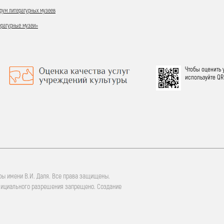
ум литературных музеев
ературные музеи»
Чтобы оценить 
используйте QR
ры имени В.И. Даля. Все права защищены.
фициального разрешения запрещено. Создание