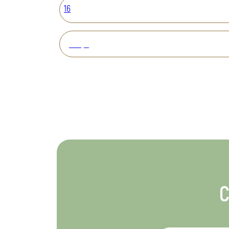
16
Вперед
С