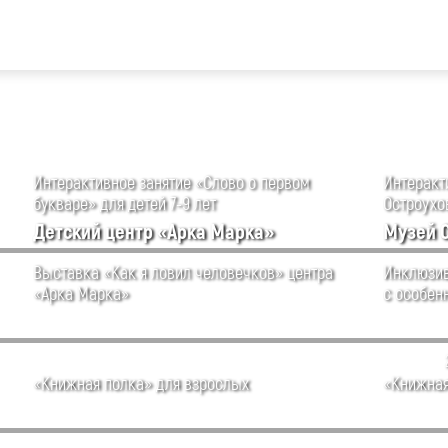
Интерактивное занятие «Слово о первом
Интеракти
букваре» для детей 7-9 лет
Остроухов
Детский центр «Арка Марка»
Музей 
Выставка «Как я ловил человечков» центра
Инклюзив
«Арка Марка»
с особен
«Книжная полка» для взрослых
«Книжная