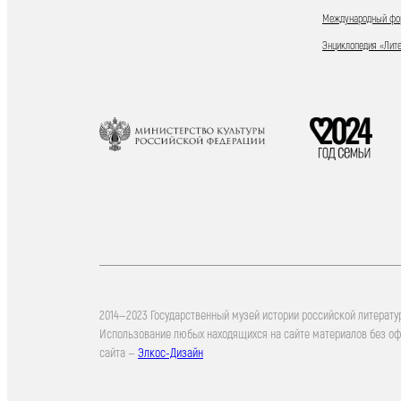
Международный фор
Энциклопедия «Лит
2014—2023 Государственный музей истории российской литерату
Использование любых находящихся на сайте материалов без о
сайта —
Элкос-Дизайн