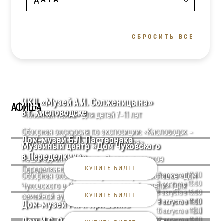
СБРОСИТЬ ВСЕ
ИКЦ «Музей А.И. Солженицына»
АФИША
в г. Кисловодске
«Книжная полка» для детей 7–11 лет
Обзорная экскурсия по экспозиции: «Кисловодск –
Дом-музей Б.Л. Пастернака
родина писателя А.И. Солженицына»
Музейный центр «Дом Чуковского
в Переделкине»
Пешеходная экскурсия «Пастернаковское
Переделкино»
КУПИТЬ БИЛЕТ
Обзорная экскурсия по уличной фотовыставке «Дом
8 августа в 11:00
8 августа в 13:00
Чуковского в Переделкине и его обитатели» (для
8 августа в 15:00
семейной аудитории)
КУПИТЬ БИЛЕТ
9 августа в 11:00
8 августа в 11:00
Дом-музей М.М. Пришвина
[...]
16 августа в 11:00
22 августа в 11:00