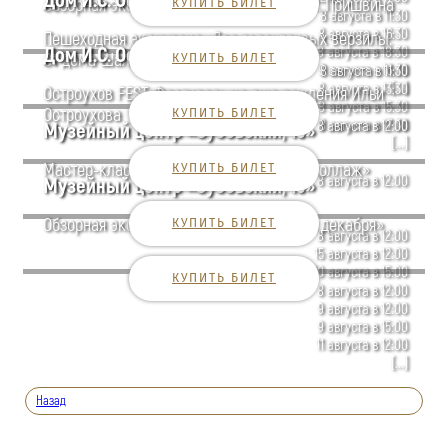
Дом И.С. Остроухова в Трубниках
Обзорная экскурсия по Дому-музею М.М. Пришвина
КУПИТЬ БИЛЕТ
8 августа в 11:30
8 августа в 16:30
Пешеходная экскурсия «Два талантливых верзилы.
Дом И.С. Остроухова в Трубниках
8 августа в 18:30
От дома Шаляпина в дом Остроухова»
КУПИТЬ БИЛЕТ
9 августа в 16:30
8 августа в 11:30
[...]
8 августа в 13:30
Остроухов FEST. Фестиваль ко дню рождения Ильи
8 августа в 15:30
Остроухова
КУПИТЬ БИЛЕТ
8 августа в 17:30
8 августа в 12:00
Музейный центр «Зубовский, 15»
[...]
Мастер-класс «Создаём литературный коллаж»
КУПИТЬ БИЛЕТ
8 августа в 12:00
Музейный центр «Зубовский, 15»
Обзорная экскурсия по выставке «Люди декабря»
КУПИТЬ БИЛЕТ
8 августа в 12:00
15 августа в 12:00
30 августа в 15:00
КУПИТЬ БИЛЕТ
8 августа в 12:00
9 августа в 12:00
9 августа в 15:00
11 августа в 12:00
[...]
Назад