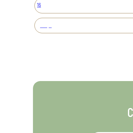
16
Вперед
С