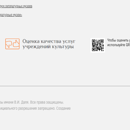
ум литературных музеев
ературные музеи»
Чтобы оценить 
используйте QR
ры имени В.И. Даля. Все права защищены.
фициального разрешения запрещено. Создание