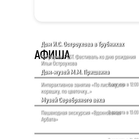
Дом И.С. Остроухова в Трубниках
АФИША
Остроухов FEST. Фестиваль ко дню рождения
Ильи Остроухова
Дом-музей М.М. Пришвина
Интерактивное занятие «По листику, по
8 августа в 12:00
корешку, по цветочку…»
Музей Серебряного века
Пешеходная экскурсия «Вдохновение
8 августа в 13:00
Арбата»