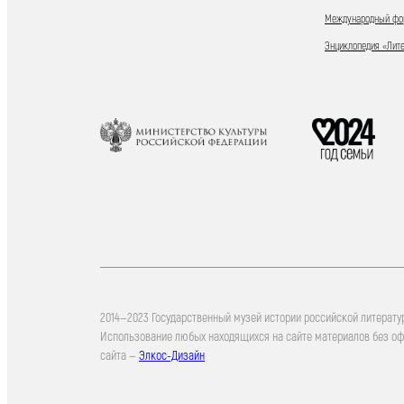
Международный фор
Энциклопедия «Лит
2014—2023 Государственный музей истории российской литерату
Использование любых находящихся на сайте материалов без о
сайта —
Элкос-Дизайн