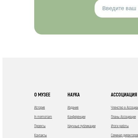
О МУЗЕЕ
НАУКА
АССОЦИАЦИЯ 
История
Издания
Членство в Ассоциа
In memoriam
Конференции
Планы Ассоциации
Проекты
Научные публикации
Итоги работы
Контакты
Семинар директоров