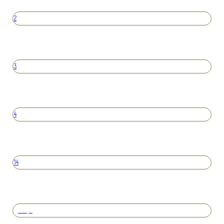
2
3
4
14
Вперед