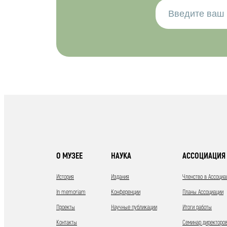
О МУЗЕЕ
НАУКА
АССОЦИАЦИЯ 
История
Издания
Членство в Ассоциа
In memoriam
Конференции
Планы Ассоциации
Проекты
Научные публикации
Итоги работы
Контакты
Семинар директоров