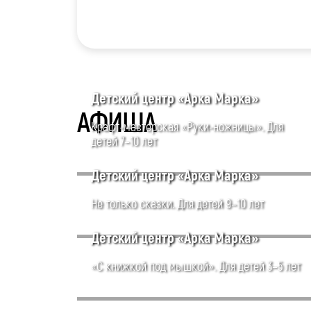
Детский центр «Арка Марка»
АФИША
Крафт-мастерская «Руки-ножницы». Для
детей 7–10 лет
Детский центр «Арка Марка»
Не только сказки. Для детей 9–10 лет
Детский центр «Арка Марка»
«С книжкой под мышкой». Для детей 3–5 лет