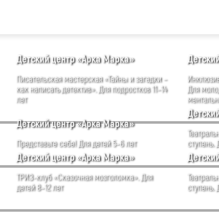
Детский центр «Арка Марка»
Детски
Писательская мастерская «Тайны и загадки –
Инклюзив
как написать детектив». Для подростков 11–14
Для моло
лет
ментальн
Детски
Детский центр «Арка Марка»
Театральн
Представьте себе! Для детей 5–6 лет
ступень. 
Детский центр «Арка Марка»
Детски
ТРИЗ-клуб «Сказочная мозголомка». Для
Театральн
детей 8–12 лет
ступень. 