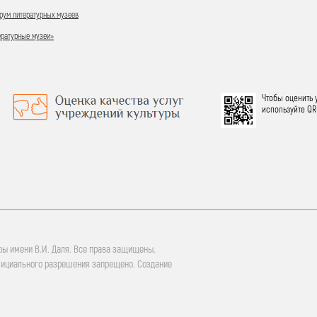
ум литературных музеев
ературные музеи»
Чтобы оценить 
используйте QR
ры имени В.И. Даля. Все права защищены.
фициального разрешения запрещено. Создание