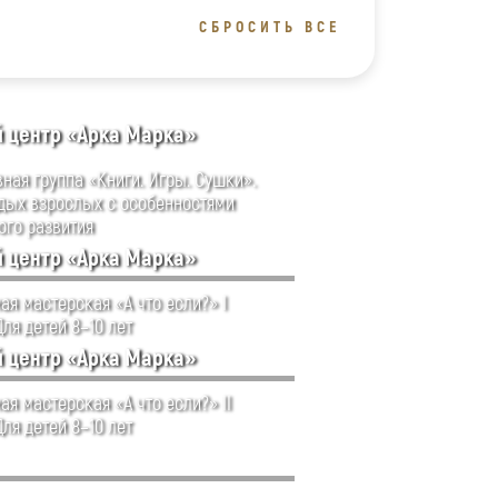
СБРОСИТЬ ВСЕ
й центр «Арка Марка»
ная группа «Книги. Игры. Сушки».
дых взрослых с особенностями
ого развития
й центр «Арка Марка»
ая мастерская «А что если?» I
Для детей 8–10 лет
й центр «Арка Марка»
ая мастерская «А что если?» II
Для детей 8–10 лет