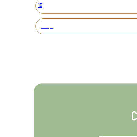
16
Вперед
С