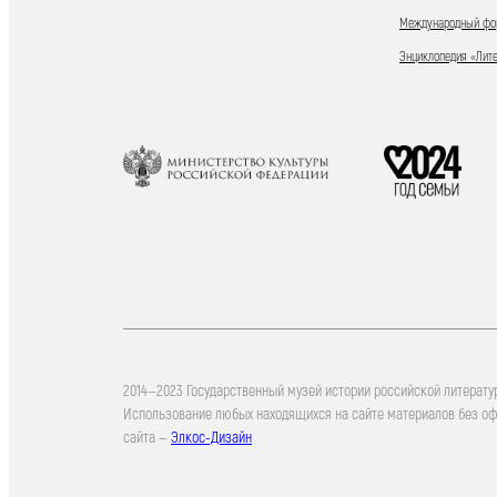
Международный фор
Энциклопедия «Лит
2014—2023 Государственный музей истории российской литерату
Использование любых находящихся на сайте материалов без о
сайта —
Элкос-Дизайн